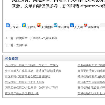
来源。文章内容仅供参考，新闻纠错 airportsnews@1
分享到：
QQ空间
新浪微博
腾讯微博
人人网
网易微博
上一篇：
祥鹏航空：开通绵阳=九寨沟航线
下一篇：
返回列表
相关新闻
临汾机场开通至广州航班，每周二、六执行
马航与美航扩大代码
欣丰虎航入驻咸阳机场 开通直飞新加坡航班
宜昌至台湾直达航班
泰国新时代航空开通合肥至曼谷航线
蚌埠机场即将开通民
武汉机场开通马尔代夫直飞航线
哈尔滨太平国际机场
国航客舱保障CA451重庆—迪拜“渝快”飞行
宜昌机场3月29日起
重庆第二条至美国航线开通
盐城机场12月21日开