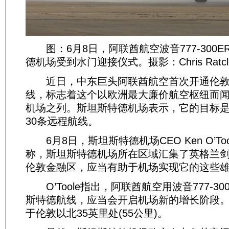
图：6月8日，阿联酋航空波音777-300E
德机场受到水门迎接仪式。摄影：Chris Ratcli
近日，中东巨头阿联酋航空首次开通伦敦
线，标志着这个以欧洲最大廉价航空枢纽而
机场之列。斯坦斯特德机场表示，它的目标
30条远程航线。
6月8日，斯坦斯特德机场CEO Ken O’To
称，斯坦斯特德机场所在区域汇集了英格兰
伦敦金融区，应当有助于机场实现它的这些
O’Toole指出，阿联酋航空用波音777-30
斯特德航线，应当会开启机场新的增长阶段
于伦敦以北35英里处(55公里)。