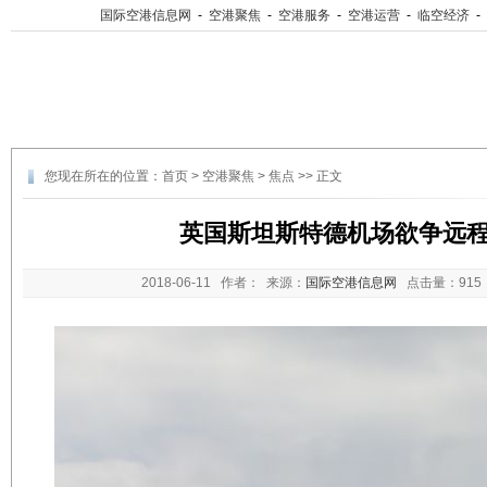
国际空港信息网
-
空港聚焦
-
空港服务
-
空港运营
-
临空经济
-
您现在所在的位置：
首页
>
空港聚焦
>
焦点
>> 正文
英国斯坦斯特德机场欲争远
2018-06-11
作者： 来源：
国际空港信息网
点击量：
91