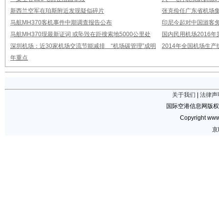
新西兰空军在珀斯附近发现疑似碎片
张克俭任广东省机场
马航MH370客机事件中期调查报告公布
印尼今起对中国游客免
马航MH370现最新证词 或坠毁在距搜索地5000公里处
国内民用机场2016
深圳机场：近30家机场交流节能减排 “机场碳管理”成明
2014年全国机场生
年重点
关于我们
|
法律声
国际空港信息网版权
Copyright www.
京