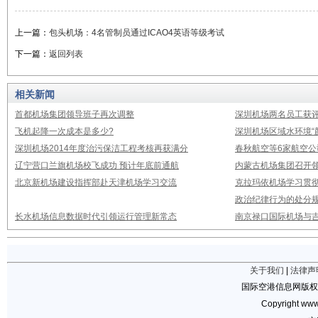
上一篇：
包头机场：4名管制员通过ICAO4英语等级考试
下一篇：
返回列表
相关新闻
首都机场集团领导班子再次调整
深圳机场两名员工获评
飞机起降一次成本是多少?
深圳机场区域水环境“
深圳机场2014年度治污保洁工程考核再获满分
春秋航空等6家航空公
辽宁营口兰旗机场校飞成功 预计年底前通航
内蒙古机场集团召开
北京新机场建设指挥部赴天津机场学习交流
克拉玛依机场学习贯
政治纪律行为的处分
长水机场信息数据时代引领运行管理新常态
南京禄口国际机场与
关于我们
|
法律声
国际空港信息网版权
Copyright www.