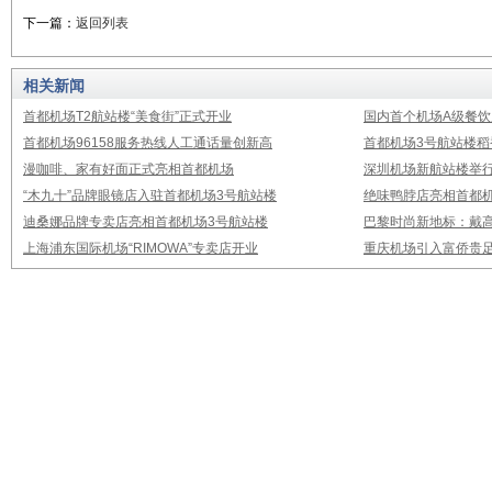
下一篇：
返回列表
相关新闻
首都机场T2航站楼“美食街”正式开业
国内首个机场A级餐饮
首都机场96158服务热线人工通话量创新高
首都机场3号航站楼
漫咖啡、家有好面正式亮相首都机场
深圳机场新航站楼举
“木九十”品牌眼镜店入驻首都机场3号航站楼
绝味鸭脖店亮相首都机
迪桑娜品牌专卖店亮相首都机场3号航站楼
巴黎时尚新地标：戴
上海浦东国际机场“RIMOWA”专卖店开业
重庆机场引入富侨贵