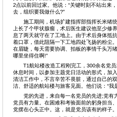
2点以前回过家。他说：“关键时刻不站出来
去，组织要我做什么?”
施工期间，机场扩建指挥部指挥长米绪统
上长了个甲状腺瘤，术后医生建议他至少修
息了两天就守在了工地上。由于术后身体抵
着口罩，借此阻隔一下工地四处飞扬的粉尘。
在眉睫，每天需要协调、拍板的事情千头万
哪里坐得住啊!”
T1航站楼改造工程刚完工，300余名党员
休息时间，以参加主题党日活动的形式，加入
清洁工作中，不言辛苦不畏脏，通过自己的
洁、舒适的航站楼与旅客见面。他们说：“我
党的先进，来自每一名党员的先进;党有
党员有力量。在困难和考验面前的躬身担当
党摆在心头正中。这，就是党员该有的样子