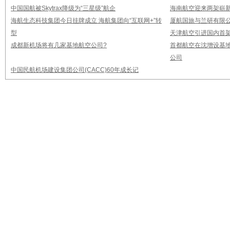
中国国航被Skytrax降级为“三星级”航企
海南航空迎来两架崭新A3
海航生态科技集团今日挂牌成立 海航集团向“互联网+”转
厦航国旅与兰研有限
型
天津航空引进国内首架E
成都新机场将有几家基地航空公司?
首都航空在沈增设基地
公司
中国民航机场建设集团公司(CACC)60年成长记