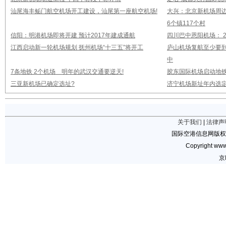
汕尾海丰鲘门航空机场开工建设，汕尾第一座航空机场!
大兴：北京新机场周
6个镇117个村
信阳：明港机场即将开建 预计2017年建成通航
四川巴中恩阳机场： 2
江西启动新一轮机场规划 抚州机场“十三五”将开工
庐山机场复航至少要到
中
7条地铁 2个机场 明年的武汉交通要逆天!
胶东国际机场启动地铁
三亚新机场已确定选址?
济宁机场新址年内选定
关于我们
|
法律声
国际空港信息网版权
Copyright www.
京