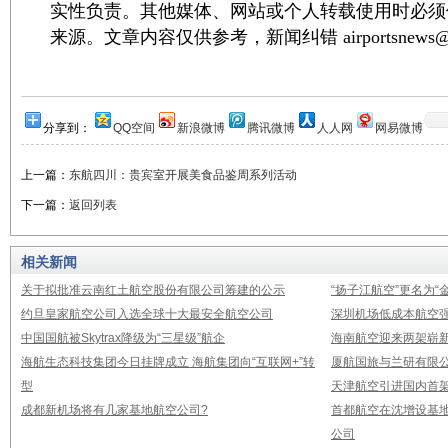
实性负责。其他媒体、网站或个人转载使用时必须
来源。文章内容仅供参考，新闻纠错 airportsnews@1
分享到：
QQ空间
新浪微博
腾讯微博
人人网
网易微博
上一篇：
东航四川：贵宾室开展美食品鉴周系列活动
下一篇：
返回列表
相关新闻
关于拟批准云南红土航空股份有限公司筹建的公示
“扬子江航空”更名为“
约旦皇家航空公司入选全球十大最安全航空公司
深圳机场低成本航空强
中国国航被Skytrax降级为“三星级”航企
海南航空迎来两架崭新A3
海航生态科技集团今日挂牌成立 海航集团向“互联网+”转
厦航国旅与兰研有限
型
天津航空引进国内首架E
成都新机场将有几家基地航空公司?
首都航空在沈增设基地
公司