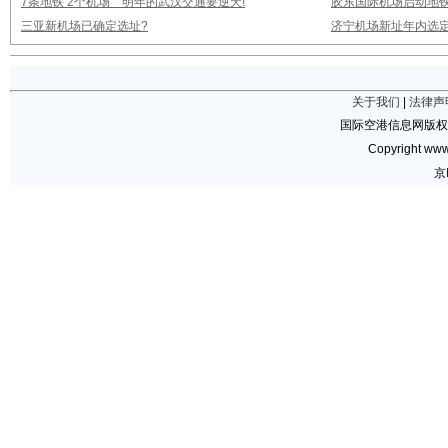
7条地铁 2个机场 明年的武汉交通要逆天!
胶东国际机场启动地铁
三亚新机场已确定选址?
济宁机场新址年内选定
关于我们
|
法律声
国际空港信息网版权
Copyright www.
京