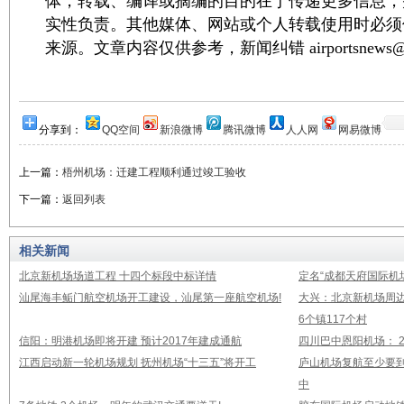
体，转载、编译或摘编的目的在于传递更多信息，
实性负责。其他媒体、网站或个人转载使用时必须
来源。文章内容仅供参考，新闻纠错 airportsnews@1
分享到：
QQ空间
新浪微博
腾讯微博
人人网
网易微博
上一篇：
梧州机场：迁建工程顺利通过竣工验收
下一篇：
返回列表
相关新闻
北京新机场场道工程 十四个标段中标详情
定名“成都天府国际机
汕尾海丰鲘门航空机场开工建设，汕尾第一座航空机场!
大兴：北京新机场周
6个镇117个村
信阳：明港机场即将开建 预计2017年建成通航
四川巴中恩阳机场： 2
江西启动新一轮机场规划 抚州机场“十三五”将开工
庐山机场复航至少要到
中