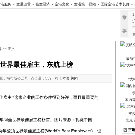
空港服务
-
空港运营
-
临空经济
-
空港文化
-
空港第一视频
-
国际空港艺术长廊
-
推
荐
牌
>> 正文
厦航
18世界最佳雇主，东航上榜
源：福布斯公众号 点击量：
559
打印本页
关闭
“大
最佳雇主?这家企业的工作条件得到好评，而且最重要的
国内
。
连续两年问鼎世界最佳雇主榜榜首。图片来源：视觉中国
北京
空
世界最佳雇主榜(World’s Best Employers)，也