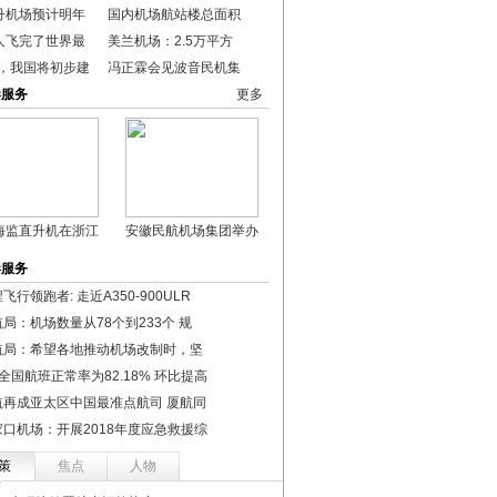
丹机场预计明年
国内机场航站楼总面积
人飞完了世界最
美兰机场：2.5万平方
年，我国将初步建
冯正霖会见波音民机集
港服务
更多
海监直升机在浙江
安徽民航机场集团举办
港服务
飞行领跑者: 走近A350-900ULR
局：机场数量从78个到233个 规
航局：希望各地推动机场改制时，坚
全国航班正常率为82.18% 环比提高
航再成亚太区中国最准点航司 厦航同
家口机场：开展2018年度应急救援综
策
焦点
人物