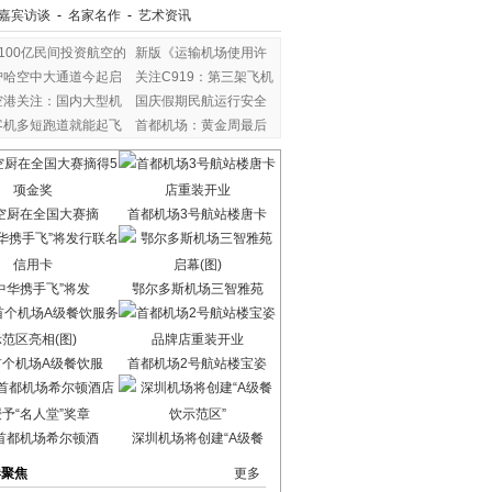
嘉宾访谈
-
名家名作
-
艺术资讯
1100亿民间投资航空的
新版《运输机场使用许
沪哈空中大通道今起启
关注C919：第三架飞机
空港关注：国内大型机
国庆假期民航运行安全
客机多短跑道就能起飞
首都机场：黄金周最后
空厨在全国大赛摘
首都机场3号航站楼唐卡
中华携手飞”将发
鄂尔多斯机场三智雅苑
首个机场A级餐饮服
首都机场2号航站楼宝姿
首都机场希尔顿酒
深圳机场将创建“A级餐
港聚焦
更多