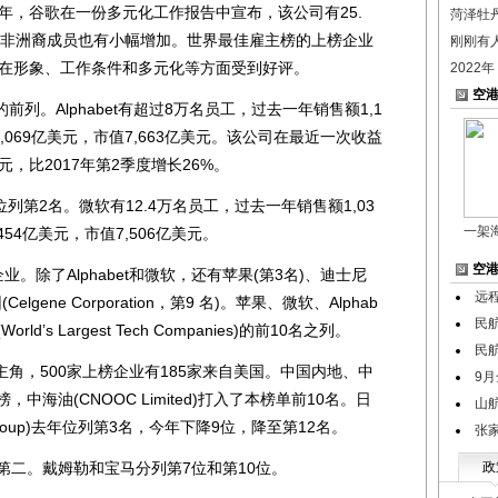
8年，谷歌在一份多元化工作报告中宣布，该公司有25.
菏泽牡
和非洲裔成员也有小幅增加。世界最佳雇主榜的上榜企业
刚刚有
，在形象、工作条件和多元化等方面受到好评。
2022
空
。Alphabet有超过8万名员工，过去一年销售额1,1
,069亿美元，市值7,663亿美元。该公司在最近一次收益
元，比2017年第2季度增长26%。
位列第2名。微软有12.4万名员工，过去一年销售额1,03
一架
454亿美元，市值7,506亿美元。
空
除了Alphabet和微软，还有苹果(第3名)、迪士尼
远程
lgene Corporation，第9 名)。苹果、微软、Alphab
民航
d’s Largest Tech Companies)的前10名之列。
民
，500家上榜企业有185家来自美国。中国内地、中
9月
中海油(CNOOC Limited)打入了本榜单前10名。日
山
e Group)去年位列第3名，今年下降9位，降至第12名。
张
二。戴姆勒和宝马分列第7位和第10位。
政