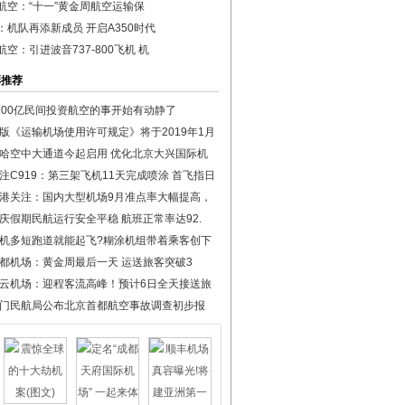
航空：“十一”黄金周航空运输保
：机队再添新成员 开启A350时代
航空：引进波音737-800飞机 机
彩推荐
100亿民间投资航空的事开始有动静了
版《运输机场使用许可规定》将于2019年1月
哈空中大通道今起启用 优化北京大兴国际机
注C919：第三架飞机11天完成喷涂 首飞指日
港关注：国内大型机场9月准点率大幅提高，
庆假期民航运行安全平稳 航班正常率达92.
机多短跑道就能起飞?糊涂机组带着乘客创下
都机场：黄金周最后一天 运送旅客突破3
云机场：迎程客流高峰！预计6日全天接送旅
门民航局公布北京首都航空事故调查初步报