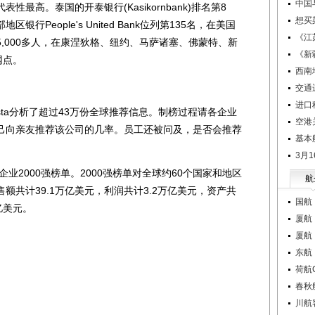
中国
高。泰国的开泰银行(Kasikornbank)排名第8
想买
行People's United Bank位列第135名，在美国
《江
,000多人，在康涅狄格、纽约、马萨诸塞、佛蒙特、新
《新
网点。
西南
交通
进口
sta分析了超过43万份全球推荐信息。制榜过程请各企业
空港
己向亲友推荐该公司的几率。员工还被问及，是否会推荐
基本
3月
业2000强榜单。2000强榜单对全球约60个国家和地区
航
额共计39.1万亿美元，利润共计3.2万亿美元，资产共
国航
亿美元。
厦航
厦航
东航
荷航
春秋
川航