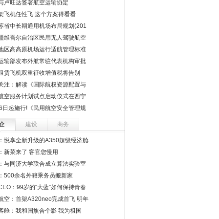
与卢旺达签署航空运输协定
架飞机任性飞 这个方案得看看
苏省中长期通用机场布局规划(201
疆维吾尔自治区民用无人驾驶航空
地区高高原机场运行适航管理标准
运输部发布外航常驻代表机构审批
租赁飞机双重征收增值税将告别
关注：解读《国际航权资源配置与
航空服务计划试点启动仪式在西宁
16日起施行!《民用航空安全管理规
企
建设
商务
：悦享全新升级的A350超级经济舱
：新菜来了 客官您慢用
：与同济大学联合成立算法实验室
：500余名外籍乘务员搬新家
CEO：99岁的“大蓝”如何保持青春
航空：首架A320neo完成首飞 明年
客舱：我和国旗合个影 我为祖国