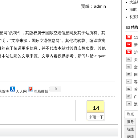
大连
责编：admin
海航
长安
精
网”的稿件，其版权属于国际空港信息网及其子站所有。其
1
明：“文章来源：国际空港信息网”。其他均转载、编译或摘
新
目的在于传递更多信息，并不代表本站对其真实性负责。其他
沪
站注明的文章来源。文章内容仅供参考，新闻纠错 airport
关
空
国
客
0
首
讯微博
人人网
网易微博
白
澳
14
热点
来顶一下
服务
航线
保障