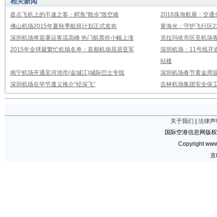
相关新闻
盘点飞机上的不速之客：鳄鱼“散步”致空难
2016珠海航展：交通
佛山机场2015年夏秋季航班计划正式发布
黄海光：守护飞行区23
深圳机场将迎暑运客流高峰 热门航票价小幅上涨
克拉玛依市区至机场
2015年全球最繁忙机场名单：首都机场屈居亚军
深圳机场：11号线开
站楼
南宁机场开通至河池市(金城江)城际巴士专线
深圳机场春节黄金周迎
深圳机场在毕节遵义推介“经深飞”
吉林机场集团安全保卫
关于我们
|
法律声
国际空港信息网版权
Copyright www.
京