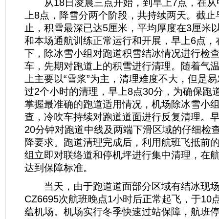
从18日凌晨三点开始，到早上7点，在从中
上8点，降雪分两个阶段，共持续两天。截止
止，积雪最深已达5厘米，平均厚度在3厘米
和本场通航训练正常运行和开展，早上6点，
下，除冰雪小组对跑道积雪结冰情况进行检
车，先期对跑道上的积雪进行清理。随着气
上主要以“雪浆”为主，清理难度不大，但是
过2个小时的清理，早上8点30分，为确保跑
掌握最准确的跑道适用情况，机场除冰雪小
查，冷吹车持续对跑道道面进行反复清理。早
20分钟对跑道中线及两端下滑区域的仔细检
降要求。跑道清理完成后，利用航班飞抵前的
组立即对联络道和停机坪进行集中清理，在
达到保障标准。
当天，由于跑道道面部分区域有结冰现场
CZ6695次航班晚点1小时后正常起飞，于10
蕴机场。机场实行冬季快速过站保障，航班停场