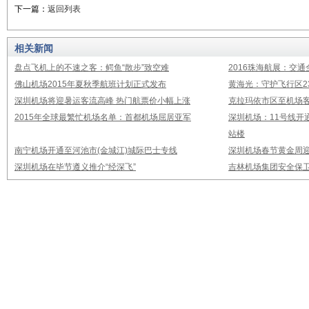
下一篇：
返回列表
相关新闻
盘点飞机上的不速之客：鳄鱼“散步”致空难
2016珠海航展：交通
佛山机场2015年夏秋季航班计划正式发布
黄海光：守护飞行区23
深圳机场将迎暑运客流高峰 热门航票价小幅上涨
克拉玛依市区至机场
2015年全球最繁忙机场名单：首都机场屈居亚军
深圳机场：11号线开
站楼
南宁机场开通至河池市(金城江)城际巴士专线
深圳机场春节黄金周迎
深圳机场在毕节遵义推介“经深飞”
吉林机场集团安全保卫