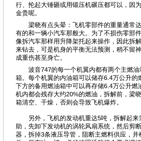
行、抡起大锤砸或用锻压机碾压都可以，因
金贵呢。
梁晓有点头晕：飞机零部件的重量通常达到
有的和一辆小汽车那般大。为了不损伤零部
像拆汽车那样用升降架托起来操作，因此拆
来钻去，可是机身的平衡无法预测，稍不留
成重伤甚至身亡。
波音747的每一个机翼内都有两个主燃油
箱。每个机翼的内油箱可以储存6.4万公升的
下方的备用燃油箱中可以再存储6.4万公升燃
机内都会残存大约20%的燃油，拆解前，梁
箱清空、干燥，否则会导致飞机爆炸。
另外，飞机的发动机重达5吨，拆解起来
助，先卸下发动机的涡轮风扇系统，然后剪断
器，拆掉3条液压导管，阻断主燃料供应，并松