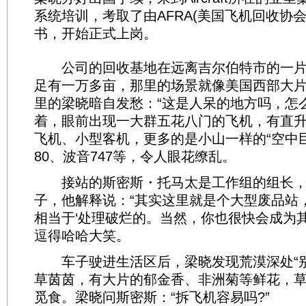
系统培训，考取了由AFRA(美国飞机回收协
书，开始正式上岗。
公司的回收基地在远离吉尔伯特市的一片
足有一万多亩，那里的场景就像美国西部大
里的梁晓暗自发愁：“这是人呆的地方吗，怎么
着，眼前出现一大群五花八门的飞机，有直
飞机、小型客机，更多的是小山一样的“空中巨
80、波音747等，令人眼花缭乱。
接站的斯密斯・托马太是工作组的组长，
子，他解释说：“其实这里就是个大型废品站
相当于‘处理破烂的。当然，你也很快会成为其
逗得哈哈大笑。
车子驶进生活区后，梁晓发现荒漠深处“别
草茵茵，有大片的郁金香、非洲菊等鲜花，
觅食。梁晓问斯密斯：“拆飞机容易吗?”