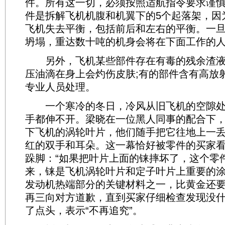
件。所有这一切，必须按照适航指令要求谨
件是拆解飞机机腹和机翼下的5个起落架，因
飞机失去平衡，包括前后和左右的平衡。一
坍塌，重达数十吨的机身会将在下面工作的
另外，飞机某些部件存在有毒的残余渣液
压油滴在身上会灼伤皮肤;有的部件含有高放
专业人员处理。
一个寒冷的冬日，冷风从旧飞机的空隙处
手都伸不开。梁晓在一位黑人同事的配合下
下飞机的涡轮叶片，他们随手把它往地上一
红的双手和耳朵。这一幕恰好被零件的买家
跺脚：“如果把叶片上面的铼摔坏了，这个零件
来，铼是飞机涡轮叶片和定子叶片上重要的
发动机热端部分的关键材料之一，比黄金还
再三向对方道歉，直到买家仔细检查发现没
了点头，表示“不再追究”。