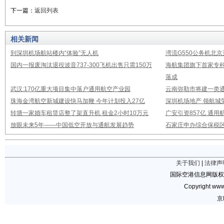
下一篇：
返回列表
相关新闻
到深圳机场航站楼内“体验”无人机
湾流G550公务机北
国内一报废淘汰退役波音737-300飞机出售只需150万
海航集团旗下首家专
落成
武汉:170亿重大项目集中落户通用航空产业园
云南弥勒市将建一类通
珠海金湾航空新城建设快马加鞭 今年计划投入27亿
深圳机场地产 领航城
转塘一家婚车租赁店整了架直升机 租金2小时10万元
广安引资857亿 通
放眼未来5年——中国低空开放与通航发展趋势
石家庄申办综合保税
关于我们
|
法律声
国际空港信息网版权
Copyright www.
京