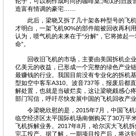
轮子，可以制作成时尚的咖啡桌;淘汰的旧波音
造富有情调的豪宅……
此后，梁晓又拆了几十架各种型号的飞机
才明白，一架飞机90%的部件能被回收再利
认为，喷气机的未来在于“分解”，它将掀起一
命”。
回收旧飞机的市场，主要由美国拆机企业占
亿美元的收益，已形成一个完整的绿色产业
最赚钱的行业。我国目前没有专业化的拆机
型如空中客车A310、波音737等，报废后都
解处置，也就是当破烂卖，这让梁晓颇感心
部门写信，呼吁尽快发展中国的飞机回收产
令梁晓欣慰的是，2015年7月，中国飞机
临空经济区太平国际机场南侧购买了30万平
飞机拆解业务。2017年8月，哈尔滨大飞机
完工投产。据了解，一期项目投产后，将达到