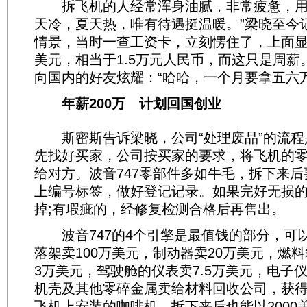
拆飞机的人经常浑身油腻，非常疲惫，用
天冷，夏天热，唯有待遇挺温暖。”梁晓至今
情景，当时一查工资卡，立刻愣住了，上面显示
美元，相当于1.5万元人民币，而这只是周薪
向国内的好友炫耀：“哈哈，一个月要拿五六万
年薪200万 计划回国创业
斯密斯告诉梁晓，公司“处理废品”的流程
先找好买家，公司按买家的要求，将飞机的
给对方。波音747零部件多如牛毛，拆下来
上编号标签，做好登记记录。如果完好无损
掉;有瑕疵的，经修复检测合格后再售出。
波音747的4个引擎是最值钱的部分，可以
落架卖100万美元，制动器卖20万美元，燃
3万美元，驾驶舱的仪表卖7.5万美元，电子仪
机壳及其他零碎金属卖给材料回收公司，获得
飞机上安装的咖啡机，拆下来后也能以2000