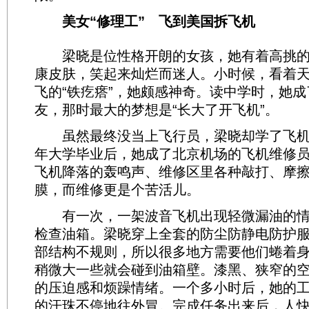
美女“修理工” 飞到美国拆飞机
梁晓是位性格开朗的女孩，她有着高挑的
康皮肤，笑起来灿烂而迷人。小时候，看着
飞的“铁疙瘩”，她颇感神奇。读中学时，她
友，那时最大的梦想是“长大了开飞机”。
虽然最终没当上飞行员，梁晓却学了飞机维
年大学毕业后，她成了北京机场的飞机维修
飞机降落的轰鸣声、维修区里各种敲打、摩
膜，而维修更是个苦活儿。
有一次，一架波音飞机出现轻微漏油的情
检查油箱。梁晓穿上全套的防尘防静电防护
部结构不规则，所以很多地方需要他们蜷着
稍微大一些就会碰到油箱壁。漆黑、狭窄的
的压迫感和烦躁情绪。一个多小时后，她的
的汗珠不停地往外冒。完成任务出来后，人