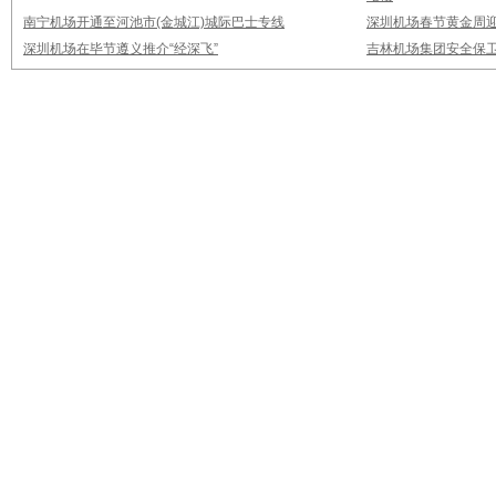
南宁机场开通至河池市(金城江)城际巴士专线
深圳机场春节黄金周迎
深圳机场在毕节遵义推介“经深飞”
吉林机场集团安全保卫