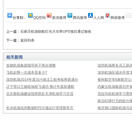
分享到：
QQ空间
新浪微博
腾讯微博
人人网
网易微博
上一篇：
石家庄机场助航灯光大功率UPS项目通过验收
下一篇：
返回列表
相关新闻
首都机场集团领导班子再次调整
深圳机场两名员工获评
飞机起降一次成本是多少?
深圳机场区域水环境“
深圳机场2014年度治污保洁工程考核再获满分
春秋航空等6家航空公
辽宁营口兰旗机场校飞成功 预计年底前通航
内蒙古机场集团召开
北京新机场建设指挥部赴天津机场学习交流
克拉玛依机场学习贯
政治纪律行为的处分
长水机场信息数据时代引领运行管理新常态
南京禄口国际机场与