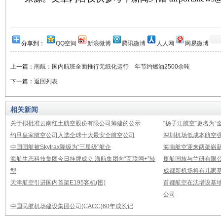
分享到：
QQ空间
新浪微博
腾讯微博
人人网
网易微博
上一篇：
南航：国内航班全面推行无纸化运行 年节约燃油2500余吨
下一篇：
返回列表
相关新闻
关于拟批准云南红土航空股份有限公司筹建的公示
“扬子江航空”更名为“
约旦皇家航空公司入选全球十大最安全航空公司
深圳机场低成本航空强
中国国航被Skytrax降级为“三星级”航企
海南航空迎来两架崭新A3
海航生态科技集团今日挂牌成立 海航集团向“互联网+”转
厦航国旅与兰研有限
型
成都新机场将有几家基
天津航空引进国内首架E195客机(图)
首都航空在沈增设基地
公司
中国民航机场建设集团公司(CACC)60年成长记