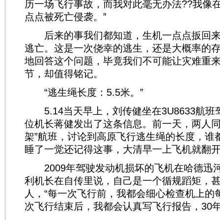
历一场飞行事故，而我对此毫无办法??我像
点点被死亡侵袭。”
后来的事我们都知道，生机一点点扳回来
逃亡。这是一次侥幸的逃生，还是大概率的存
地回答这个问题，毕竟我们不可能让灾难重
节，却值得铭记。
“逃生绳长度：5.5米。”
5.14当天早上，刘传健坐在3U8633航
位机长蒋健发出了这条信息。前一天，两人同
架”航班，讨论到高原飞行逃生绳的长度，谁
睡了一觉还记得这事，大清早一上飞机就翻
2009年驾驶发动机损坏的飞机在哈德迅
利机长在自传里说，自己是一个循规蹈矩，
人，“每一次飞行前，我都会细心检查机上的
次飞行结束后，我都会认真写飞行报告，30年