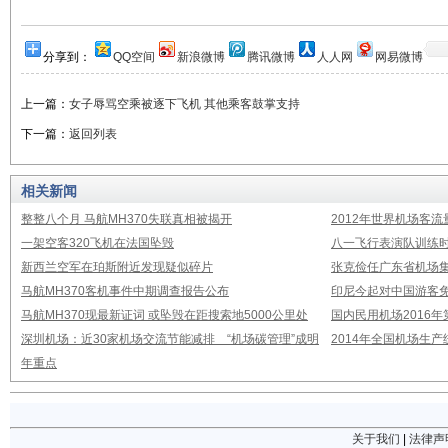
分享到：
QQ空间
新浪微博
腾讯微博
人人网
网易微博
上一篇：
女子辱骂空乘被逐下飞机 其他乘客鼓掌支持
下一篇：
返回列表
相关新闻
整整八个月 马航MH370失联真相被揭开
2012年世界机场客流
一架空客320飞机在法国坠毁
八一飞行表演队训练时
新西兰空军在珀斯附近发现疑似碎片
张克俭任广东省机场
马航MH370客机事件中期调查报告公布
印尼今起对中国游客免
马航MH370现最新证词 或坠毁在距搜索地5000公里处
国内民用机场2016
深圳机场：近30家机场交流节能减排 “机场碳管理”成明
2014年全国机场生
年重点
关于我们
|
法律声