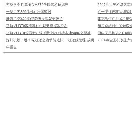
整整八个月 马航MH370失联真相被揭开
2012年世界机场客流
一架空客320飞机在法国坠毁
八一飞行表演队训练时
新西兰空军在珀斯附近发现疑似碎片
张克俭任广东省机场
马航MH370客机事件中期调查报告公布
印尼今起对中国游客免
马航MH370现最新证词 或坠毁在距搜索地5000公里处
国内民用机场2016
深圳机场：近30家机场交流节能减排 “机场碳管理”成明
2014年全国机场生
年重点