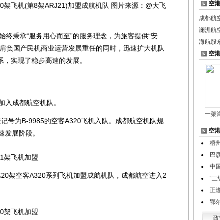
空
0架飞机(第8架ARJ21)加盟成航机队 图片来源：@大飞
成都航空
澜湄航
终秉承“服务用心而至”的服务理念，为旅客提供“安
海航股
，肩负国产民机商业运营发展重任的同时，迅速扩大机队
空
系，实现了稳步高速的发展。
继加入成都航空机队。
一架
记号为B-9985的空客A320飞机入队。成都航空机队规
空
速发展阶段。
梧
巴
11架飞机加盟
中
20架空客A320系列飞机加盟成航机队，成都航空进入2
“
正逢
鄂
20架飞机加盟
政