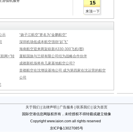
上游值机服务
15
来顶一下
公示
“扬子江航空”更名为“金鹏航空”
司
深圳机场低成本航空强劲“起飞”
海南航空迎来两架崭新A330-300飞机(图)
联网+”转
厦航国旅与兰研有限公司结为战略合作伙伴
成都新机场将有几家基地航空公司?
首都航空在沈增设基地公司 成为第四家在沈运营的航空
公司
记
关于我们
|
法律声明
|
广告服务
|
联系我们
|
设为首页
国际空港信息网版权所有，未经授权不得转载或建立镜像
Copyright www.iaion.com all rights reserved
京ICP备13027085号