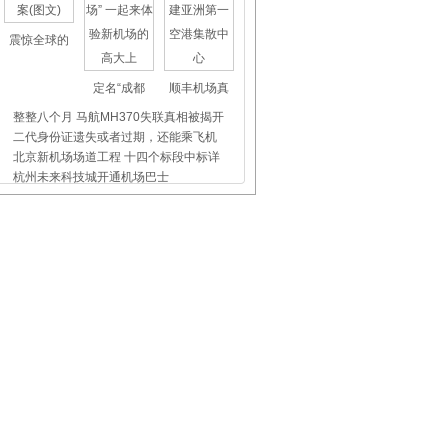
震惊全球的
定名“成都
顺丰机场真
整整八个月 马航MH370失联真相被揭开
二代身份证遗失或者过期，还能乘飞机
北京新机场场道工程 十四个标段中标详
杭州未来科技城开通机场巴士
上海虹桥、浦东机场外币兑换点位置介
昨天东航5509航班没出事，我们都应该
飞机晚点舞
国际儿童节
首都机场爱
空姐日志：回望“心”路旅程
邓蔚红：我和空乘制服的美丽约会
巴彦淖尔机场：成功保障烧伤旅客快速
第一次坐飞机的农村妈妈，给民航上了