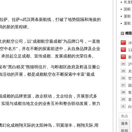
长龙
国航
厦航
拉萨、拉萨=武汉两条新航线，打破了地势阻隔和海拔的
厦航
局的新的里程碑。
精
航空公司，以“成都航空最成都”为品牌口号，一直致
冲
的空中名片”，并在不断的探索前进中，从自身品牌及企业
1
位，承担起立足成都、宣传成都、发展成都的光荣任务。
新
沪
“黑白精灵”熊猫明信片、与郫都区政府及郫县豆瓣公
关
舱活动的开展，都是成都航空在不断探索中丰富“最成
空
国
客
成都的品牌资源，政企联动，文企结合，开展形式多
首
划，实现与成都当地文企的业务互补和整合联动发展，努力
白
热点
服务
幻化成翱翔天际的太阳神鸟，羽翼渐丰，翱翔天际,用
航线