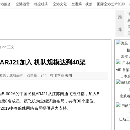
空港服务
-
空港运营
-
临空经济
-
空港文化
-
空港第一视频
-
国际空港艺术长廊
-
推
荐
企
>> 正文
海航
RJ21加入 机队规模达到40架
来源：成航品牌 点击量：
944
打印本页
关闭
日本航
B-602A的中国民机ARJ21从江苏南通飞抵成都，加入E
南航
队的第8名成员。该飞机为全经济舱布局，共有90个座位。
/2019冬春航线网络布局提供运力支持。
巴航工