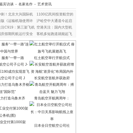
嘉宾访谈
-
名家名作
-
艺术资讯
冲刺！北京大兴国际机
1100亿民间投资航空的
新版《运输机场使用许
沪哈空中大通道今起启
关注C919：第三架飞机
空港关注：国内大型机
国庆假期民航运行安全
客机多短跑道就能起飞
：服务“一带一路
红土航空举行开航仪式
空公司子公司 J
长安航空首航并获政府
着力打造乌鲁木齐
青岛航空开航两周年：
业交付第1000架
日本全日空航空公司社