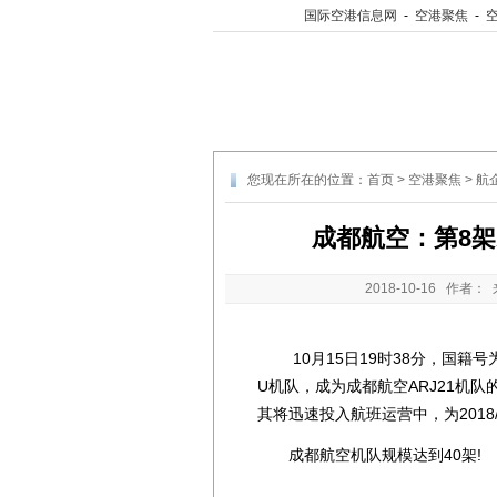
国际空港信息网
-
空港聚焦
-
您现在所在的位置：
首页
>
空港聚焦
>
航
成都航空：第8架A
2018-10-16
作者： 
10月15日19时38分，国籍号为
U机队，成为成都航空ARJ21机
其将迅速投入航班运营中，为2018
成都航空机队规模达到40架!