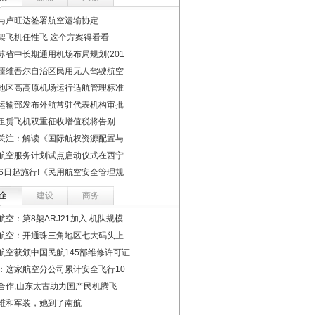
与卢旺达签署航空运输协定
架飞机任性飞 这个方案得看看
苏省中长期通用机场布局规划(201
疆维吾尔自治区民用无人驾驶航空
地区高高原机场运行适航管理标准
运输部发布外航常驻代表机构审批
租赁飞机双重征收增值税将告别
关注：解读《国际航权资源配置与
航空服务计划试点启动仪式在西宁
16日起施行!《民用航空安全管理规
企
建设
商务
航空：第8架ARJ21加入 机队规模
航空：开通珠三角地区七大码头上
航空获颁中国民航145部维修许可证
：这家航空分公司累计安全飞行10
合作,山东太古助力国产民机腾飞
维和军装，她到了南航