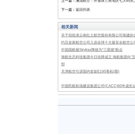
上一篇：
澜湄航空：开通珠三角地区七大码头
下一篇：
返回列表
相关新闻
关于拟批准云南红土航空股份有限公司筹建的
约旦皇家航空公司入选全球十大最安全航空公
中国国航被Skytrax降级为“三星级”航企
海航生态科技集团今日挂牌成立 海航集团向“互
型
天津航空引进国内首架E195客机(图)
中国民航机场建设集团公司(CACC)60年成长