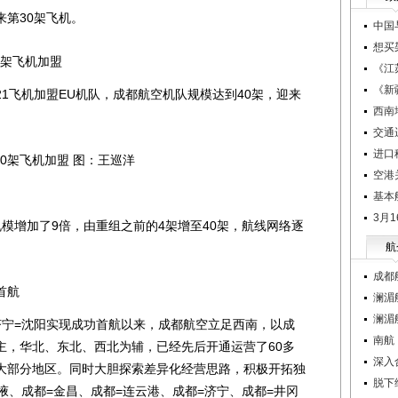
来第30架飞机。
中国
想买
0架飞机加盟
《江
《新
J21飞机加盟EU机队，成都航空机队规模达到40架，迎来
西南
交通
进口
40架飞机加盟 图：王巡洋
空港
基本
3月
增加了9倍，由重组之前的4架增至40架，航线网络逐
航
成都
首航
澜湄
澜湄
济宁=沈阳实现成功首航以来，成都航空立足西南，以成
南航
主，华北、东北、西北为辅，已经先后开通运营了60多
深入
大部分地区。同时大胆探索差异化经营思路，积极开拓独
脱下
掖、成都=金昌、成都=连云港、成都=济宁、成都=井冈