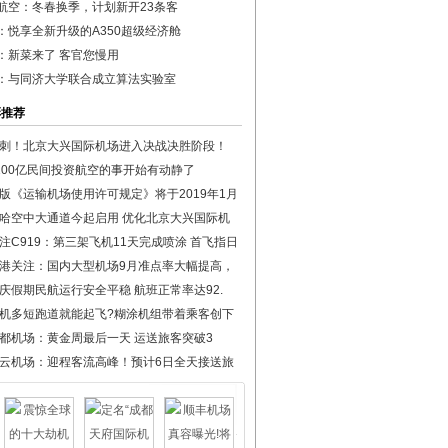
航空：冬春换季，计划新开23条客
：悦享全新升级的A350超级经济舱
：新菜来了 客官您慢用
：与同济大学联合成立算法实验室
彩推荐
刺！北京大兴国际机场进入决战决胜阶段！
100亿民间投资航空的事开始有动静了
版《运输机场使用许可规定》将于2019年1月
哈空中大通道今起启用 优化北京大兴国际机
注C919：第三架飞机11天完成喷涂 首飞指日
港关注：国内大型机场9月准点率大幅提高，
庆假期民航运行安全平稳 航班正常率达92.
机多短跑道就能起飞?糊涂机组带着乘客创下
都机场：黄金周最后一天 运送旅客突破3
云机场：迎程客流高峰！预计6日全天接送旅