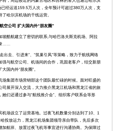
中转，周边较近的内蒙古地区和吉林的客人也通过哈尔滨
已经运送159.5万人次，全年预计可超过380万人次，支
持了哈尔滨机场的干线运营。
空公司 扩大国内外“朋友圈”
坡酷航建立了密切的联系;与哈巴洛夫斯克机场、阿拉
录……
出去、引进来”、“筑巢引凤”等策略，致力于航线网络
加强与航空公司、机场间的合作，巩固老客户，结交新朋
大国内外“朋友圈”。
场集团市场营销部这个团队最忙碌的时候。面对旺盛的
公司展开深入交流，大力推介黑龙江机场和黑龙江省的旅
，她们还通过参与“航线推介会”、组织客户联系会等形
场设立了运营基地。过夜飞机数量分别达到了10、1
来哈投放运力，黑龙江机场集团领导亲自带队，先后多次
增加航班、放置过夜飞机等事宜进行沟通协商。为保障过