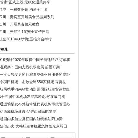
鹏管家”正式上线 无纸化通关共享
航空：一根数据链 沟通全世界
四川：贵宾室开展美食品鉴周系列
四川：开展禁毒警示教育
四川：开展“6.16”安全宣传日活
航空2018年郑州地区推介会举行
彩推荐
919预计2020年取得中国民航适航证 订单将
港观察：国内支线机场发展 前景可期
一次天气变更的行程看空铁枢纽服务的差距
京羽田机场：击败全球550家机场 夺得世
航局携手河南省推动郑州国际航空货运枢纽
第十五届中国机场发展高峰论坛”在厦门成
通运输部发布外航常驻代表机构审批管理办
动西藏机场建设 促进西藏民航发展
起国内多航企复征国内航线燃油附加费
疑似起火 大韩航空客机紧急降落东京羽田