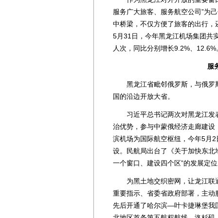
服务广大旅客、服务航空公司”为
中桥梁，不仅方便了旅客的出行，
5月31日，今年黑龙江机场集团共实
人次，同比分别增长9.2%、12.6%
服务
黑龙江省毗邻俄罗斯，与俄罗斯边
国的沿边开放大省。
习近平总书记两次对黑龙江发表重
治优势，参与中蒙俄经济走廊建设
滨机场为国际航空枢纽，今年5月
设。民航局出台了《关于加快东北
一个窗口、建设四个区”的发展定位
为黑土地交织密网，让龙江联通
重要指示、省委省政府部署，主动
先后开通了哈尔滨—叶卡捷琳堡我
北地区首条第五航权航线，洛杉矶