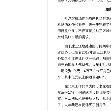
省刷卡交易额达到3729.7亿元，近三
服务
哈尔滨机场作为省内机场群龙头
机场的延伸和补充，进一步完善了
用日益凸显，不仅直接拉动了区域
姓对美好生活的需求。
由于建三江地处边陲，距离中心
占优势，但随着2017年建三江机
外知名企业也抓住这一机遇，加快
渐开始聚集人气财气。去年4月，
一期投资2亿元，4万平方米厂房已
个，其中亿元以上的项目达6个。
在北京工作的李为民，老家在抚远
然后坐17个小时的火车，路上需
家。自从抚远机场开航之后，从北
了，去年我还在抚远买了新房子。