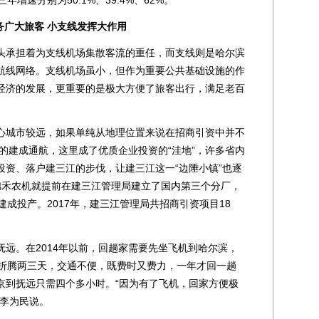
年增速分别为50.1%、39.4%、62%。
广大旅客 小支线发挥大作用
承担着为支线机场集散客流的重任，而支线则是哈尔滨
航线网络。支线机场虽小，但作为重要公共基础设施的作
经济的发展，更重要的是极大方便了旅客出行，满足老百
城市较远，如果单纯从地理位置来说在招商引资中并不
场的建成通航，这里成了优质企业投资的“洼地”，许多省内
投资、落户建三江的步伐，让建三江这一“边陲小镇”也逐
锦禾农机就提前在建三江管理局建立了国内第三个分厂，
建成投产。2017年，建三江管理局共招商引资项目18
。在2014年以前，回趟家需要先坐飞机到哈尔滨，
要折腾两三天，交通不便，既费时又费力，一年才回一趟
京到抚远只需四个多小时。“因为有了飞机，回家方便极
”李为民说。