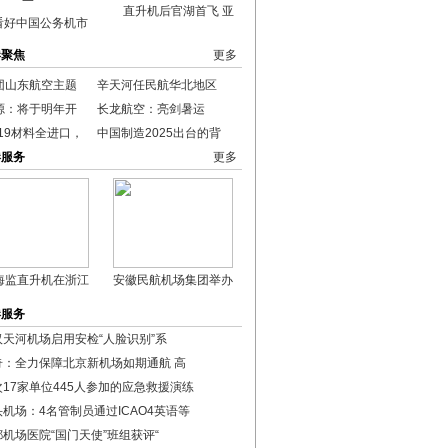
直升机后官湖首飞 亚
看好中国公务机市
港聚焦
更多
团山东航空主题
辛天河任民航华北地区
源：将于明年开
长龙航空：亮剑暑运
19材料全进口，
中国制造2025出台的背
港服务
更多
海监直升机在浙江
安徽民航机场集团举办
港服务
汉天河机场启用安检“人脸识别”系
奇：全力保障北京新机场如期通航 高
次17家单位445人参加的应急救援演练
头机场：4名管制员通过ICAO4英语等
都机场医院“国门天使”班组获评“