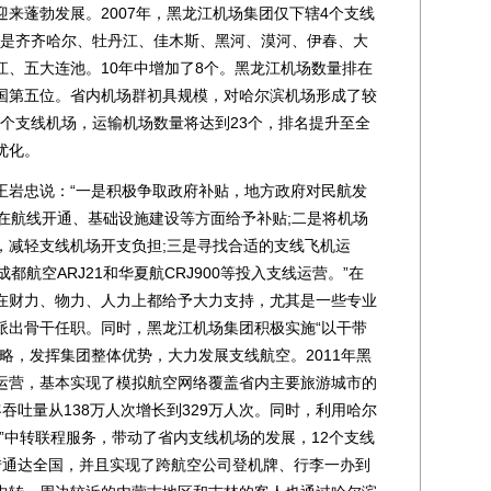
蓬勃发展。2007年，黑龙江机场集团仅下辖4个支线
分别是齐齐哈尔、牡丹江、佳木斯、黑河、漠河、伊春、大
江、五大连池。10年中增加了8个。黑龙江机场数量排在
国第五位。省内机场群初具规模，对哈尔滨机场形成了较
10个支线机场，运输机场数量将达到23个，排名提升至全
优化。
岩忠说：“一是积极争取政府补贴，地方政府对民航发
在航线开通、基础设施建设等方面给予补贴;二是将机场
，减轻支线机场开支负担;三是寻找合适的支线飞机运
都航空ARJ21和华夏航CRJ900等投入支线运营。”在
在财力、物力、人力上都给予大力支持，尤其是一些专业
派出骨干任职。同时，黑龙江机场集团积极实施“以干带
略，发挥集团整体优势，大力发展支线航空。2011年黑
运营，基本实现了模拟航空网络覆盖省内主要旅游城市的
旅客吞吐量从138万人次增长到329万人次。同时，利用哈尔
”中转联程服务，带动了省内支线机场的发展，12个支线
转通达全国，并且实现了跨航空公司登机牌、行李一办到