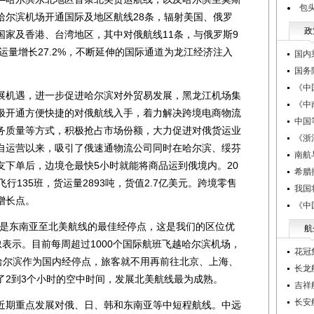
包
哈尔滨机场开通国际及地区航线28条，辐射美国、俄罗
政
国家及香港、台湾地区，其中对俄航线11条，与俄罗斯9
客运量增长27.2%，不断延伸的国际通道为龙江经济注入
国内
国务
《中
机遇，进一步促进哈尔滨对外贸易发展，黑龙江机场集
《中
极开通方便快捷的对俄航线入手，着力解决跨境电商物流
中国
务质量等方式，积极抢占市场份额，大力促进对俄货运业
《浙
自运营以来，吸引了俄速通物流公司同时在哈尔滨、绥芬
南航
友下单后，边境仓最快5小时就能将商品运到俄境内。20
希腊
行135班，货运量2893吨，货值2.7亿美元。跨境零售
我国
增长点。
《中
是东南亚至北美航线的最佳经停点，这是我们的区位优
航
忠表示。目前每周超过1000个国际航班飞越哈尔滨机场，
花冠
将哈尔滨作为国内经停点，旅客就不用再前往北京、上海、
长龙
了2到3个小时的空中时间，发展北美航线最为成熟。
吉祥
长安
期重点发展对俄、日、韩和东南亚等中短程航线。中远