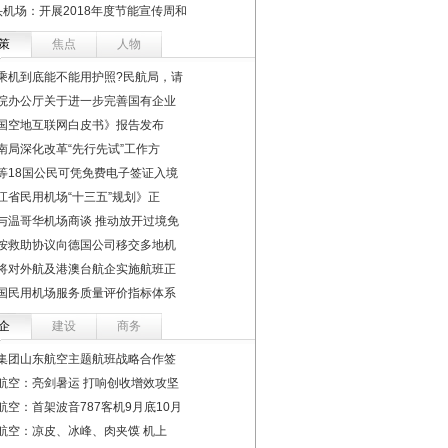
头机场：开展2018年度节能宣传周和
策
焦点
人物
乘机到底能不能用护照?民航局，请
院办公厅关于进一步完善国有企业
国空地互联网白皮书》报告发布
南局深化改革“先行先试”工作方
等18国公民可凭免费电子签证入境
江省民用机场“十三五”规划》正
与温哥华机场商谈 推动放开过境免
按救助协议向德国公司移交多地机
将对外航及港澳台航企实施航班正
国民用机场服务质量评价指标体系
企
建设
商务
集团山东航空主题航班战略合作签
航空：亮剑暑运 打响创收增效攻坚
航空：首架波音787客机9月底10月
航空：凉皮、冰峰、肉夹馍 机上