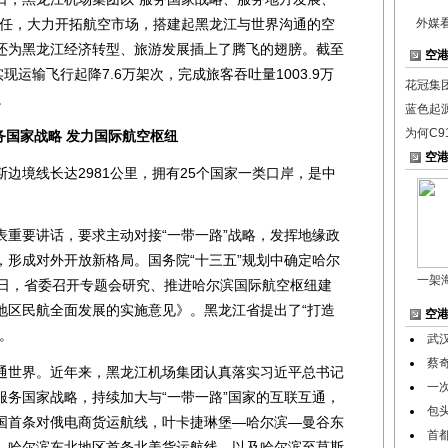
己任，大力开拓航空市场，搭建起黑龙江与世界沟通的空
外媒
还为黑龙江经济转型、旅游发展插上了腾飞的翅膀。截至
空
现运输飞行起降7.6万架次，完成旅客吞吐量1003.9万
花冠集
。
蓝色起
为何C9
国家战略 发力国际航空枢纽
空
境线长达2981公里，拥有25个国家一类口岸，是中
要讲话，要求主动对接“一带一路”战略，发挥地缘政
，形成对外开放新格局。国务院“十三五”规划中确定哈尔
一架
2日，省委召开专题会研究、推进哈尔滨国际航空枢纽建
地区民航全面发展的实施意见》。黑龙江省提出了“打造
空
。
武
蔡
世界。近年来，黑龙江机场集团认真落实习近平总书记
一
服务国家战略，持续加大与“一带一路”国家的互联互通，
包
国首条对俄电商货运航线，叶卡捷琳堡—哈尔滨—曼谷东
首
—哈尔滨东北地区首条北美货运航线，以及哈尔滨至莫斯