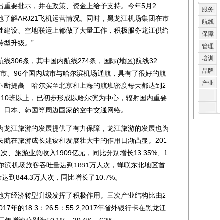
出重要批示，并在政策、资金上给予支持。今年5月2
服务
了解ARJ21飞机运营情况。同时，黑龙江机场集团在市
航线
础建设、空地联运上都做了大量工作，积极服务龙江供给
保障
转型升级。”
管理
培训
06条，其中国内航线274条，国际(地区)航线32
品牌
)城市、96个国内城市与哈尔滨机场通航，具有了很好的航
产业
不断提高，哈尔滨至北京和上海的航班密度每天都达到2
到10班以上，已初步形成以哈尔滨为中心，辐射国内重要
、日本、韩国等周边国家的空中交通网络。
龙江旅游的发展提供了有力保障，龙江旅游的发展也为
民航在旅游成长建设和发展壮大中的作用日渐凸显。201
次、旅游业总收入1909亿元，同比分别增长13.35%、1
哈尔滨机场旅客吞吐量达到1881万人次，蝉联东北地区首
到844.3万人次，同比增长了10.7%。
方经济转型升级发挥了积极作用。三次产业结构比由2
2017年的18.3：26.5：55.2;2017年省外银行卡在黑龙江