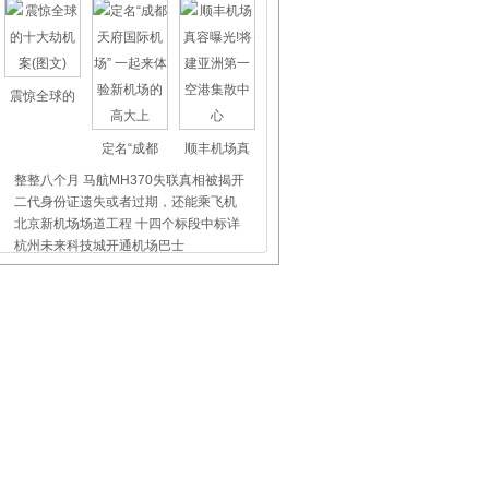
震惊全球的
定名“成都
顺丰机场真
整整八个月 马航MH370失联真相被揭开
二代身份证遗失或者过期，还能乘飞机
北京新机场场道工程 十四个标段中标详
杭州未来科技城开通机场巴士
上海虹桥、浦东机场外币兑换点位置介
昨天东航5509航班没出事，我们都应该
飞机晚点舞
国际儿童节
首都机场爱
厦航：再次升级机上用品 提升两舱服务
首都机场商贸公司：推进同城同质同价