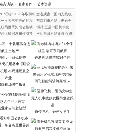
嘉宾访谈
-
名家名作
-
艺术资讯
C919预计2020年取得中
空港观察：国内支线机
从一次天气变更的行程
东京羽田机场：击败全
民航局携手河南省推动
“第十五届中国机场发
交通运输部发布外航常
推动西藏机场建设 促进
集团：十载砥砺奋
香港机场将增加34个停
商飞智能驾驶舱亮相 未
骆岗机场将申报建
企业家自制超轻型
逼停飞机、砸伤女学生