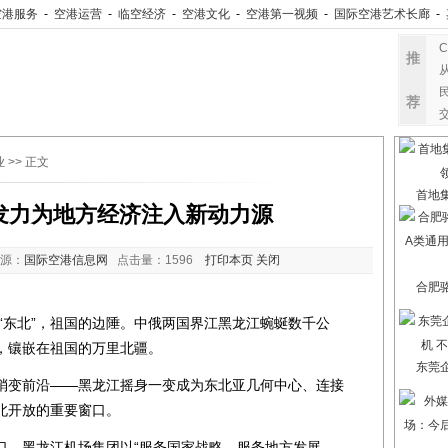
空港服务
-
空港运营
-
临空经济
-
空港文化
-
空港第一视频
-
国际空港艺术长廊
-
推
荐
业
>> 正文
首地
发力为地方经济注入新动力源
源：
国际空港信息网
点击量：
1596
打印本页
关闭
合肥
北”，祖国的边陲。中俄两国界江黑龙江蜿蜒数千公
，镶嵌在祖国的万里北疆。
东莞
变前沿——黑龙江摇身一变成为东北亚几何中心、连接
北开放的重要窗口。
，黑龙江机场集团以“服务国家战略、服务地方发展、