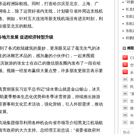
“祥
等远程洲际航线。同时，打造哈尔滨至北京、上海、广
长龙
网络上，除了运营好省内支线，计划吸引省外周边支线机
东航
络。例如，针对五大连池等新支线机场没有进京时刻，利
东航
衔接至北京的航线。
东航
方发展 促进经济转型升级
祥鹏
到了各式欧陆建筑的曼妙，更亲眼见证了毫无生气的冰
精
生的冰雕艺术品的，感兴趣的小伙伴们，一起来围观
C
尔滨旅游的张女士在自己的微信朋友圈内发布了一段在哈
空
频。视频一经发布赢得大量点赞，许多朋友更留言表示要
从
东
民
贯彻落实习近平总书记“绿水青山就是金山银山，冰天
“
借助夏季整体生态化优势和冬季冰雪资源，持续推出旅游
交
育赛事和文化艺术活动，强化营销，引入外部需求，推动
推
发展。
今
场集团领导利用各种机会向省市领导介绍黑龙江机场航
因
省市政府的大力支持。总经理王岩忠说：“省委省政府对
热点