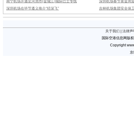
南宁机场开通至河池市(金城江)城际巴士专线
深圳机场春节黄金周迎
深圳机场在毕节遵义推介“经深飞”
吉林机场集团安全保卫
关于我们
|
法律声
国际空港信息网版权
Copyright www.
京