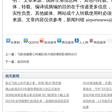
明：“文章来源：国际空港信息网”。其他均转载
体，转载、编译或摘编的目的在于传递更多信息，
实性负责。其他媒体、网站或个人转载使用时必须
来源。文章内容仅供参考，新闻纠错 airportsnews@1
分享到：
QQ空间
新浪微博
腾讯微博
人人网
网易微博
上一篇：
飞航地服暖心特服队助力残疾舞蹈队顺利出行
下一篇：
返回列表
相关新闻
盘点飞机上的不速之客：鳄鱼“散步”致空难
2016珠海航展：交通
佛山机场2015年夏秋季航班计划正式发布
黄海光：守护飞行区23
深圳机场将迎暑运客流高峰 热门航票价小幅上涨
克拉玛依市区至机场
2015年全球最繁忙机场名单：首都机场屈居亚军
深圳机场：11号线开
站楼