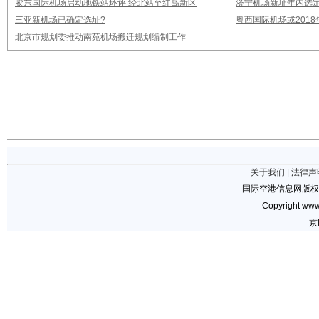
胶东国际机场启动地铁站环评 经北站至红岛新区
济宁机场新址年内选定
三亚新机场已确定选址?
粤西国际机场或2018
北京市规划委推动南苑机场搬迁规划编制工作
关于我们
|
法律声
国际空港信息网版权
Copyright www.
京