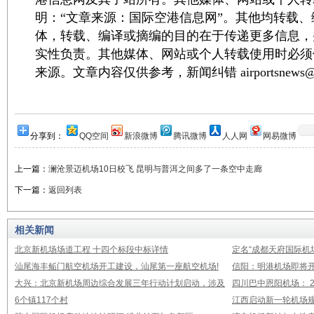
明：“文章来源：国际空港信息网”。其他均转载
体，转载、编译或摘编的目的在于传递更多信息，
实性负责。其他媒体、网站或个人转载使用时必须
来源。文章内容仅供参考，新闻纠错 airportsnews@1
分享到：
QQ空间
新浪微博
腾讯微博
人人网
网易微博
上一篇：
澜沧景迈机场10日校飞 昆明与普洱之间多了一条空中走廊
下一篇：
返回列表
相关新闻
北京新机场场道工程 十四个标段中标详情
定名“成都天府国际机
汕尾海丰鲘门航空机场开工建设，汕尾第一座航空机场!
信阳：明港机场即将开
大兴：北京新机场周边综合发展三年行动计划启动，涉及
四川巴中恩阳机场： 2
6个镇117个村
江西启动新一轮机场规