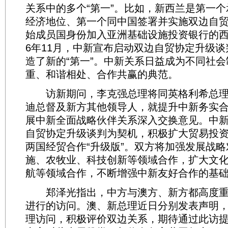
关系中的多个“第一”。比如，新西兰是第一
经济地位、第一个同中国签署并实施双边自
始成员国身份加入亚洲基础设施投资银行的西
6年11月，中新宣布启动双边自贸协定升级
造了新的“第一”。中新关系日益成为不同社
重、和谐相处、合作共赢的典范。
访新期问，李克强总理将同英格利希总理
迪总督及新方其他领导人，就提升中新务实
展中新全面战略伙伴关系深入交换意见。中
自贸协定升级谈判为契机，积极扩大贸易投
两国经贸合作“升级版”。双方将加强发展战
施、农牧业、科技创新等领域合作，扩大文
航等领域合作，不断增强中新友好合作的基
郑泽光指出，中方与澳方、新方都高度重
进行的访问。澳、新总理近日分别发表声明
理访问，积极评价双边关系，期待通过此访