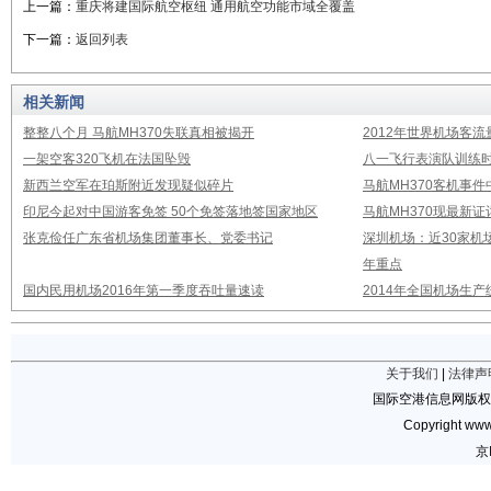
上一篇：
重庆将建国际航空枢纽 通用航空功能市域全覆盖
下一篇：
返回列表
相关新闻
整整八个月 马航MH370失联真相被揭开
2012年世界机场客流
一架空客320飞机在法国坠毁
八一飞行表演队训练时
新西兰空军在珀斯附近发现疑似碎片
马航MH370客机事
印尼今起对中国游客免签 50个免签落地签国家地区
马航MH370现最新证
张克俭任广东省机场集团董事长、党委书记
深圳机场：近30家机
年重点
国内民用机场2016年第一季度吞吐量速读
2014年全国机场生
关于我们
|
法律声
国际空港信息网版权
Copyright www.
京