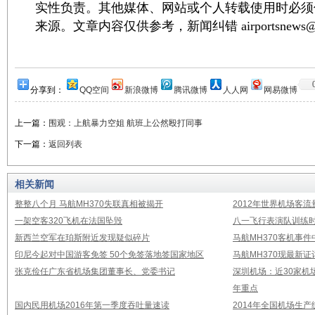
实性负责。其他媒体、网站或个人转载使用时必须
来源。文章内容仅供参考，新闻纠错 airportsnews@1
分享到：
QQ空间
新浪微博
腾讯微博
人人网
网易微博
上一篇：
围观：上航暴力空姐 航班上公然殴打同事
下一篇：
返回列表
相关新闻
整整八个月 马航MH370失联真相被揭开
2012年世界机场客流
一架空客320飞机在法国坠毁
八一飞行表演队训练时
新西兰空军在珀斯附近发现疑似碎片
马航MH370客机事
印尼今起对中国游客免签 50个免签落地签国家地区
马航MH370现最新证
张克俭任广东省机场集团董事长、党委书记
深圳机场：近30家机
年重点
国内民用机场2016年第一季度吞吐量速读
2014年全国机场生