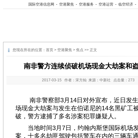
国际空港信息网
-
空港聚焦
-
空港服务
-
空港运营
-
临空经济
-
您现在所在的位置：
首页
>
空港聚焦
>
焦点
>> 正文
南非警方连续侦破机场现金大劫案和
2017-03-15
作者：宋方灿 来源：中新社 点击量：
27
南非警察部3月14日对外宣布，近日发生
场现金大劫案与发生在伯诺尼的14名黑矿工
破，警方逮捕了多名涉案犯罪嫌疑人。
当地时间3月7日，约翰内斯堡国际机场发
案，十多名劫匪驾驶包括警车在内的三辆车