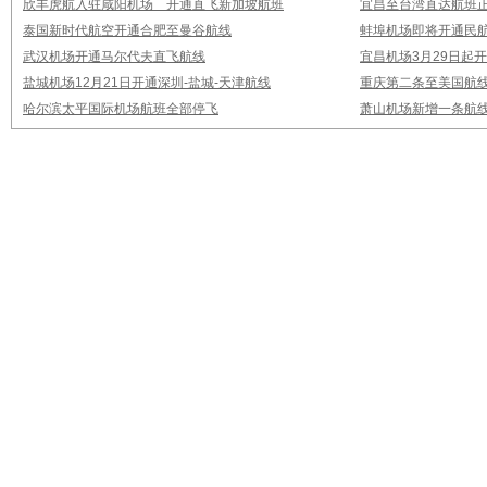
欣丰虎航入驻咸阳机场 开通直飞新加坡航班
宜昌至台湾直达航班
泰国新时代航空开通合肥至曼谷航线
蚌埠机场即将开通民
武汉机场开通马尔代夫直飞航线
宜昌机场3月29日起
盐城机场12月21日开通深圳-盐城-天津航线
重庆第二条至美国航
哈尔滨太平国际机场航班全部停飞
萧山机场新增一条航线