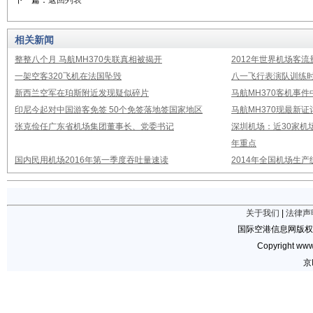
下一篇：
返回列表
相关新闻
整整八个月 马航MH370失联真相被揭开
2012年世界机场客流
一架空客320飞机在法国坠毁
八一飞行表演队训练时
新西兰空军在珀斯附近发现疑似碎片
马航MH370客机事
印尼今起对中国游客免签 50个免签落地签国家地区
马航MH370现最新证
张克俭任广东省机场集团董事长、党委书记
深圳机场：近30家机
年重点
国内民用机场2016年第一季度吞吐量速读
2014年全国机场生
关于我们
|
法律声
国际空港信息网版权
Copyright www.
京