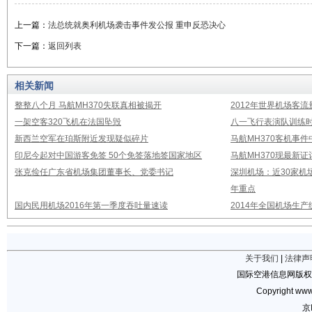
上一篇：
法总统就奥利机场袭击事件发公报 重申反恐决心
下一篇：
返回列表
相关新闻
整整八个月 马航MH370失联真相被揭开
2012年世界机场客流
一架空客320飞机在法国坠毁
八一飞行表演队训练时
新西兰空军在珀斯附近发现疑似碎片
马航MH370客机事
印尼今起对中国游客免签 50个免签落地签国家地区
马航MH370现最新证
张克俭任广东省机场集团董事长、党委书记
深圳机场：近30家机
年重点
国内民用机场2016年第一季度吞吐量速读
2014年全国机场生
关于我们
|
法律声
国际空港信息网版权
Copyright www.
京