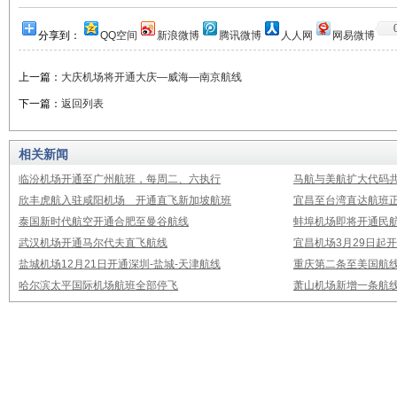
分享到：
QQ空间
新浪微博
腾讯微博
人人网
网易微博
上一篇：
大庆机场将开通大庆—威海—南京航线
下一篇：
返回列表
相关新闻
临汾机场开通至广州航班，每周二、六执行
马航与美航扩大代码
欣丰虎航入驻咸阳机场 开通直飞新加坡航班
宜昌至台湾直达航班
泰国新时代航空开通合肥至曼谷航线
蚌埠机场即将开通民
武汉机场开通马尔代夫直飞航线
宜昌机场3月29日起
盐城机场12月21日开通深圳-盐城-天津航线
重庆第二条至美国航
哈尔滨太平国际机场航班全部停飞
萧山机场新增一条航线