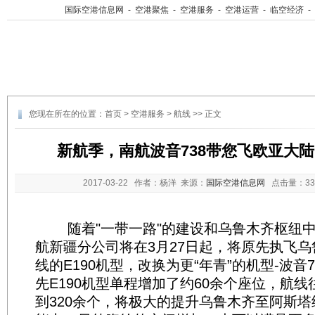
国际空港信息网
-
空港聚焦
-
空港服务
-
空港运营
-
临空经济
-
您现在所在的位置：
首页
>
空港服务
>
航线
>> 正文
新航季，南航波音738带您飞欧亚大
2017-03-22
作者：杨洋 来源：
国际空港信息网
点击量：
3
随着"一带一路"的建设和乌鲁木齐枢纽中
航新疆分公司将在3月27日起，将原先执飞乌
线的E190机型，改换为更“年青”的机型-波音7
先E190机型单程增加了约60余个座位，航
到320余个，将极大的提升乌鲁木齐至阿斯