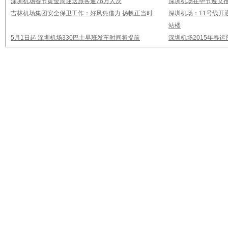
深圳机场春节黄金周迎送旅客逾78万人次
深圳机场在毕节遵义推
吉林机场集团安全保卫工作：好风凭借力 扬帆正当时
深圳机场：11号线开
站楼
5月1日起 深圳机场330巴士早班发车时间将提前
深圳机场2015年春运