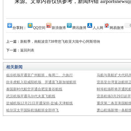
来源。文章内容仅供参考，新闻纠错 airportsnews@1
分享到：
QQ空间
新浪微博
腾讯微博
人人网
网易微博
上一篇：
新航季，南航波音738带您飞欧亚大陆中心阿斯塔纳
下一篇：
返回列表
相关新闻
临汾机场开通至广州航班，每周二、六执行
马航与美航扩大代码
欣丰虎航入驻咸阳机场 开通直飞新加坡航班
宜昌至台湾直达航班
泰国新时代航空开通合肥至曼谷航线
蚌埠机场即将开通民
武汉机场开通马尔代夫直飞航线
宜昌机场3月29日起
盐城机场12月21日开通深圳-盐城-天津航线
重庆第二条至美国航
哈尔滨太平国际机场航班全部停飞
萧山机场新增一条航线