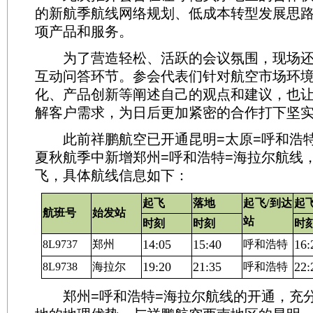
的新航季航线网络规划、低成本转型发展思
项产品和服务。
为了营造轻松、活跃的会议氛围，现场还
互动问答环节。参会代表们针对航空市场环
化、产品创新等阐述自己的观点和建议，也
解客户需求，为日后更加紧密的合作打下坚
此前祥鹏航空已开通昆明=太原=呼和浩特航
夏秋航季中新增郑州=呼和浩特=海拉尔航线，
飞，具体航线信息如下：
起飞
落地
起飞/到达
起
航班号
始发站
站
时刻
时刻
时
14:05
15:40
16:
8L9737
郑州
呼和浩特
19:20
21:35
22:
8L9738
海拉尔
呼和浩特
郑州=呼和浩特=海拉尔航线的开通，充分