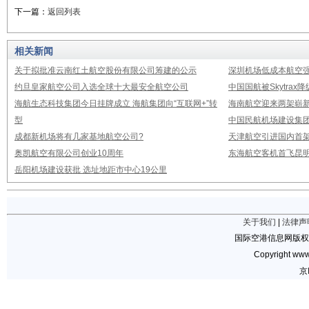
下一篇：
返回列表
相关新闻
关于拟批准云南红土航空股份有限公司筹建的公示
深圳机场低成本航空强
约旦皇家航空公司入选全球十大最安全航空公司
中国国航被Skytrax
海航生态科技集团今日挂牌成立 海航集团向“互联网+”转
海南航空迎来两架崭新A3
型
中国民航机场建设集团公
成都新机场将有几家基地航空公司?
天津航空引进国内首架E
奥凯航空有限公司创业10周年
东海航空客机首飞昆
岳阳机场建设获批 选址地距市中心19公里
关于我们
|
法律声
国际空港信息网版权
Copyright www.
京