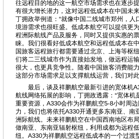
往远程目的地的这一航空市场需求也在逐步
有很大增长潜力，这对远程低成本在中国未
丁拥政举例道：“就像中国二线城市郑州，人
境游需求也很旺盛。低成本航空可以提供更
程洲际航线产品及服务，同时又提供实惠的
睐。我们很看好低成本航空和远程低成本在
国旅客远程旅行都需要通过北京、上海等枢
们将二三线城市作为直接始发地，做远程运
很大，也更具竞争性。随着中国旅客消费能
这部分市场需求足以支撑航线运营，我们对此
最后，谈及祥鹏航空最新引进的宽体机A3
航线网络拓展的影响，丁拥政透露：“宽体机
重要资源，A330会作为祥鹏航空5-8小时周
力，我们也将依托A330开通更多东南亚、南
洲际航线。未来祥鹏航空在中国西南地区布
做南亚、东南亚辐射枢纽，利用成都为远程
纽。A330为祥鹏航空远程低成本的一个过渡