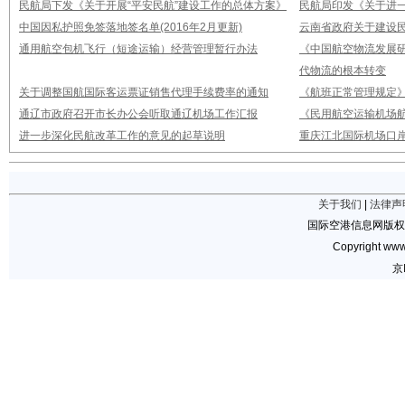
民航局下发《关于开展“平安民航”建设工作的总体方案》
民航局印发《关于进
中国因私护照免签落地签名单(2016年2月更新)
云南省政府关于建设
通用航空包机飞行（短途运输）经营管理暂行办法
《中国航空物流发展研
代物流的根本转变
关于调整国航国际客运票证销售代理手续费率的通知
《航班正常管理规定》2
通辽市政府召开市长办公会听取通辽机场工作汇报
《民用航空运输机场
进一步深化民航改革工作的意见的起草说明
重庆江北国际机场口岸
关于我们
|
法律声
国际空港信息网版权
Copyright www.
京