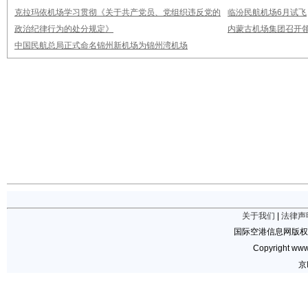
克拉玛依机场学习贯彻《关于共产党员、党组织违反党的
临汾民航机场6月试飞
政治纪律行为的处分规定》
内蒙古机场集团召开
中国民航总局正式命名锦州新机场为锦州湾机场
关于我们
|
法律声
国际空港信息网版权
Copyright www.
京