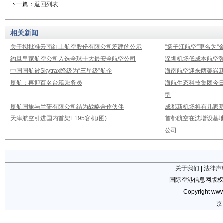
下一篇：
返回列表
相关新闻
关于拟批准云南红土航空股份有限公司筹建的公示
“扬子江航空”更名为“
约旦皇家航空公司入选全球十大最安全航空公司
深圳机场低成本航空强
中国国航被Skytrax降级为“三星级”航企
海南航空迎来两架崭新A3
厦航：再迎百名台籍乘务员
海航生态科技集团今日
型
厦航国旅与兰研有限公司结为战略合作伙伴
成都新机场将有几家基
天津航空引进国内首架E195客机(图)
首都航空在沈增设基地
公司
关于我们
|
法律声
国际空港信息网版权
Copyright www.
京