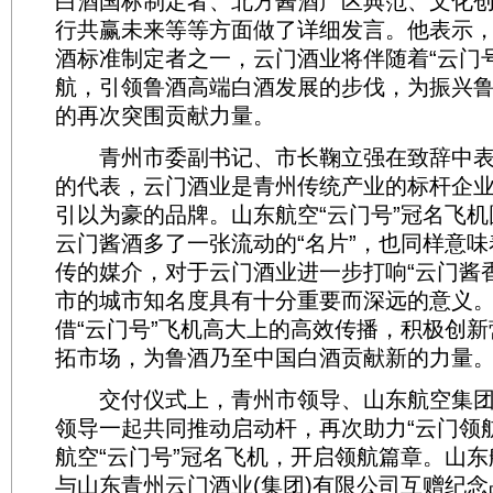
白酒国标制定者、北方酱酒产区典范、文化
行共赢未来等等方面做了详细发言。他表示
酒标准制定者之一，云门酒业将伴随着“云门
航，引领鲁酒高端白酒发展的步伐，为振兴
的再次突围贡献力量。
青州市委副书记、市长鞠立强在致辞中表
的代表，云门酒业是青州传统产业的标杆企
引以为豪的品牌。山东航空“云门号”冠名飞
云门酱酒多了一张流动的“名片”，也同样意
传的媒介，对于云门酒业进一步打响“云门酱
市的城市知名度具有十分重要而深远的意义
借“云门号”飞机高大上的高效传播，积极创
拓市场，为鲁酒乃至中国白酒贡献新的力量
交付仪式上，青州市领导、山东航空集团
领导一起共同推动启动杆，再次助力“云门领
航空“云门号”冠名飞机，开启领航篇章。山
与山东青州云门酒业(集团)有限公司互赠纪