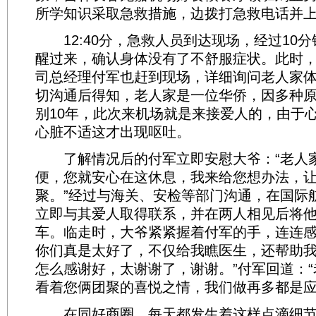
所学知识采取急救措施，边拨打急救电话并
12:40分，急救人员到达现场，经过10
醒过来，确认身体没有了不舒服症状。此时
司总经理付军也赶到现场，详细询问老人家
切沟通后得知，老人家是一位华侨，因多种
别10年，此次来机场就是来接爱人的，由于
心脏不适这才出现呕吐。
了解情况后的付军立即安慰大爷：“老人
便，您就安心在这休息，我来给您想办法，
聚。”经过与海关、安检等部门沟通，在国际
立即与其爱人取得联系，并在两人相见后将
车。临走时，大爷紧紧握着付军的手，连连感
你们真是太好了，不仅给我瞧医生，还帮助
怎么感谢好，太谢谢了，谢谢。”付军回道：
看着您俩团聚的喜悦之情，我们做再多都是应
在同好商圈，每天都发生着这样点滴细节