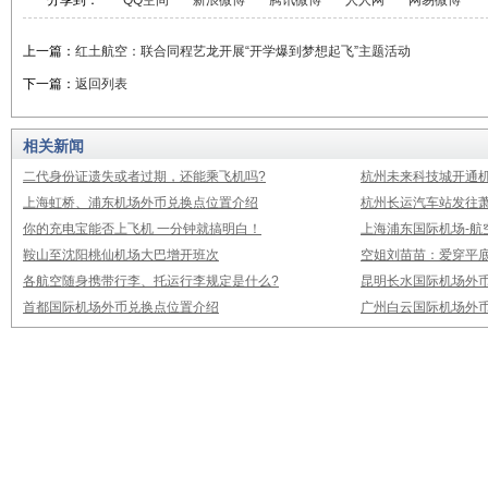
分享到：
QQ空间
新浪微博
腾讯微博
人人网
网易微博
上一篇：
红土航空：联合同程艺龙开展“开学爆到梦想起飞”主题活动
下一篇：
返回列表
相关新闻
二代身份证遗失或者过期，还能乘飞机吗?
杭州未来科技城开通
上海虹桥、浦东机场外币兑换点位置介绍
杭州长运汽车站发往
你的充电宝能否上飞机 一分钟就搞明白！
上海浦东国际机场-航
鞍山至沈阳桃仙机场大巴增开班次
空姐刘苗苗：爱穿平底
各航空随身携带行李、托运行李规定是什么?
昆明长水国际机场外
首都国际机场外币兑换点位置介绍
广州白云国际机场外