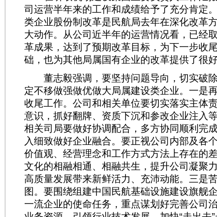
司运营半年来的工作和成绩给予了充分肯定
类企业股份制改革是民航局去年在深化改革
大动作。从公司近半年的运营情况看，已经
革成果，达到了预期改革目标，为下一步收
础，也为其他局属国有企业的改革提供了很
董志毅强调，要坚持问题导向，切实破除
定不移做强做优做大局属建设类企业。一是
收尾工作。公司和相关单位要切实落实主体
意识，抓好翻牌、资质下沉和参改企业注入等
相关司局要做好协调配合，多方协同顺利完
入细致做好企业融合。要正视公司内部及各
价值观、经营理念和工作方式方法上存在的
文化的相融相通、相融共生，提升公司凝聚
高质量发展带来新鲜活力、充沛动能。三是
图。要围绕组建中国民航基础设施建设旗舰
一流企业的使命任务，重点谋划好完善公司
业务资源、引领行业技术发展、加快“走出去