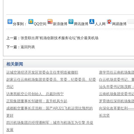
分享到：
QQ空间
新浪微博
腾讯微博
人人网
网易微博
上一篇：
张贵联出席“机场创新技术服务论坛”推介最美机场
下一篇：
返回列表
相关新闻
运城空港经济开发区管委会主任李明造被撤职
唐学范任云南机场集
赵家云任云南机场集团党委委员、常委，纪委委员、纪委
白云机场党委书记、董
书记
汕头市委书记陈茂辉
访奥凯航空公司创始人、总裁刘伟宁
云南机场集团党委书
正阳集团董事长邹建明：直升机风乍起
罗育德任深圳机场集
成都航空董事长庄浩刚：国产ARJ21飞机运营比预想的
向深化改革要红利—
更好
长沈坚
四川机场集团总经理潘刚军：城市与机场互为引擎 共促
发展