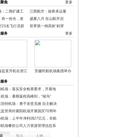
港聚焦
更多
场：二期扩建工
江西航空：旅客承运量
：有一份光，发
盛夏八月 在山航开启
空23名飞行员获
世界第一例高铁“斜穿
港服务
更多
海监直升机在浙江
安徽民航机场集团举办
港服务
阳机场：落实安全检查要求，开展地
云机场：暑期返程高峰到，“候鸟”
连浩特机场：勇于攻坚克难 自主解决
北监管局对襄阳机场开展国庆70周年
海机场：上半年净利润27亿元，非航
都机场餐饮公司人力资源管理信息系
策
焦点
人物