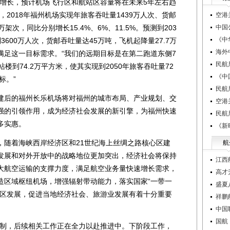
长，预计机场飞行区和航站区容量将在未来5年左右趋
2018年福州机场实现年旅客吞吐量1439万人次、货邮
空港
2万架次，同比分别增长15.4%、6%、11.5%。预测到203
中国
《中
600万人次，货邮吞吐量达45万吨，飞机起降量27.7万
海外
满足这一目标需求。“我们的远期目标是在第二跑道东侧7
民航
楼到74.2万平方米，使其实现到2050年旅客吞吐量72
《中
标。”
民航
后的福州长乐机场将对福州的城市布局、产业规划、交
空港
强的引领作用，成为经济社会发展的新引擎，为福州快速
民航
多实惠。
《新
随着海峡西岸经济区和21世纪海上丝绸之路核心区建
航
发展和对外开放中的战略地位更加突出，经济社会将保持
江西
大航空运输的支撑力度，满足航空业务量快速增长需求，
高才
造区域枢纽机场，增强辐射带动能力，落实国家“一带一
盛夏
济区发展，促进当地经济社会、旅游业发展有着十分重要
祥鹏
中国
国航
制，后续相关工作正在全力以赴推进中。下阶段工作，