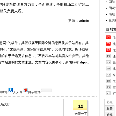
国航
继续统筹协调各方力量，全面提速，争取机场二期扩建工
图说
委相关负责人说。
南航
责编：admin
达美
精
“
网”的稿件，其版权属于国际空港信息网及其子站所有。其
北
明：“文章来源：国际空港信息网”。其他均转载、编译或摘
北
目的在于传递更多信息，并不代表本站对其真实性负责。其他
通
站注明的文章来源。文章内容仅供参考，新闻纠错 airport
民
北
来
未
空
讯微博
人人网
网易微博
打
热点
机场大厅
12
服务
来顶一下
航线