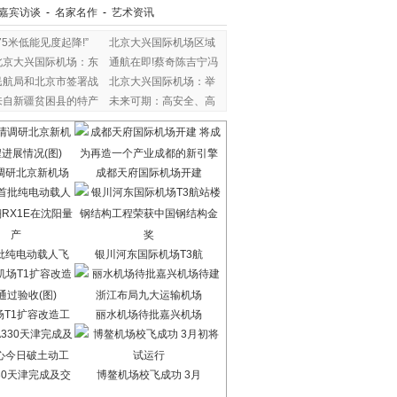
嘉宾访谈
-
名家名作
-
艺术资讯
“75米低能见度起降!”
北京大兴国际机场区域
北京大兴国际机场：东
通航在即!蔡奇陈吉宁冯
民航局和北京市签署战
北京大兴国际机场：举
来自新疆贫困县的特产
未来可期：高安全、高
调研北京新机场
成都天府国际机场开建
批纯电动载人飞
银川河东国际机场T3航
场T1扩容改造工
丽水机场待批嘉兴机场
30天津完成及交
博鳌机场校飞成功 3月