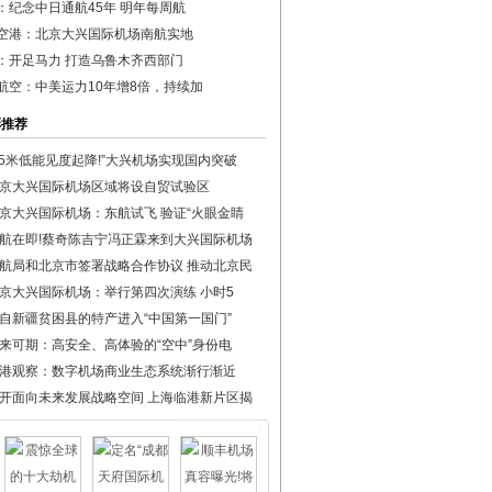
：纪念中日通航45年 明年每周航
空港：北京大兴国际机场南航实地
：开足马力 打造乌鲁木齐西部门
航空：中美运力10年增8倍，持续加
彩推荐
75米低能见度起降!”大兴机场实现国内突破
京大兴国际机场区域将设自贸试验区
京大兴国际机场：东航试飞 验证“火眼金睛
航在即!蔡奇陈吉宁冯正霖来到大兴国际机场
航局和北京市签署战略合作协议 推动北京民
京大兴国际机场：举行第四次演练 小时5
自新疆贫困县的特产进入“中国第一国门”
来可期：高安全、高体验的“空中”身份电
港观察：数字机场商业生态系统渐行渐近
开面向未来发展战略空间 上海临港新片区揭