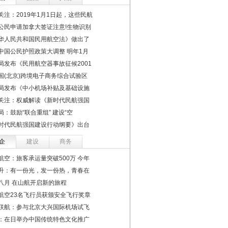
关注：2019年1月1日起，这些民航
公民申请加拿大签证注意!生物识别
华人民共和国民用航空法》做出了
中国公民护照政策大调整 明年1月
局发布《民用航空器事故征候2001
国(北京)跨境电子商务综合试验区
局发布《中小机场补贴及基础设施
关注：权威解读《新时代民航强国
局：鼓励“联合重组” 建设“空
时代民航强国建设行动纲要》出台
企
建设
商务
航空：旅客承运量突破500万 今年
升：有一份光，发一份热，青春在
八月 在山航开启新的旅程
航空23名飞行员获颁安全飞行奖章
联航：参与北京大兴国际机场试飞
：在日举办中国传统特色文化推广