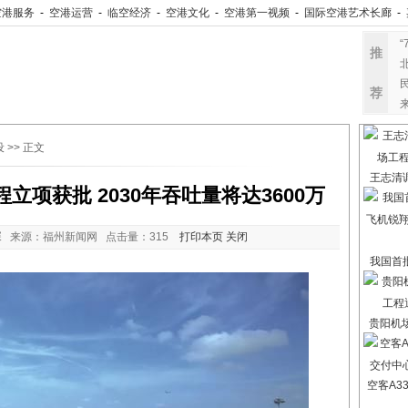
空港服务
-
空港运营
-
临空经济
-
空港文化
-
空港第一视频
-
国际空港艺术长廊
-
推
荐
设
>> 正文
王志清
项获批 2030年吞吐量将达3600万
 来源：福州新闻网 点击量：
315
打印本页
关闭
我国首
贵阳机
空客A3