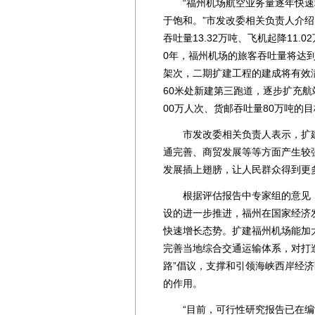
“福州机场航空业务量逐年快速增
于饱和。”市发改委相关负责人介绍，
吞吐量13.32万吨、飞机起降11.0
0年，福州机场的旅客吞吐量将达到3
架次，二期扩建工程的建成将有效
60米处新建第三跑道，逐步扩充航站
00万人次、货邮吞吐量80万吨的目
市发改委相关负责人表示，扩建
通完善、商贸发展等等方面产生较
发展插上翅膀，让人民群众得到更
根据评估报告中专家组的意见，
设的进一步推进，福州在国家经济
快速增长态势。扩建福州机场能加
完善当地综合交通运输体系，对打
路”倡议，支撑和引领海峡西岸经
的作用。
“目前，可行性研究报告已在编