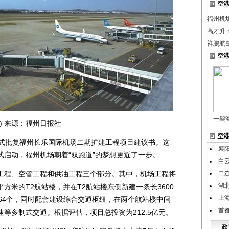
空
福州机
高才升
祥鹏航
空
一架
 来源：福州日报社
空
式批复福州长乐国际机场二期扩建工程项目建议书。这
襄
式启动，福州机场朝着“双跑道”的梦想更近了一步。
白
程、空管工程和供油工程三个部分。其中，机场工程将
二
湖
平方米的T2航站楼，并在T2航站楼东侧新建一条长3600
上
64个，同时配套建设综合交通枢纽，在两个航站楼中间
首
等多制式交通。根据评估，项目总投资为212.5亿元。
政