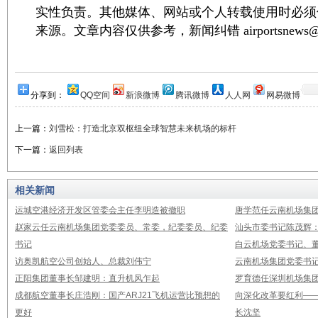
实性负责。其他媒体、网站或个人转载使用时必须
来源。文章内容仅供参考，新闻纠错 airportsnews@1
分享到：
QQ空间
新浪微博
腾讯微博
人人网
网易微博
上一篇：
刘雪松：打造北京双枢纽全球智慧未来机场的标杆
下一篇：
返回列表
相关新闻
运城空港经济开发区管委会主任李明造被撤职
唐学范任云南机场集
赵家云任云南机场集团党委委员、常委，纪委委员、纪委
汕头市委书记陈茂辉
书记
白云机场党委书记、董
访奥凯航空公司创始人、总裁刘伟宁
云南机场集团党委书
正阳集团董事长邹建明：直升机风乍起
罗育德任深圳机场集
成都航空董事长庄浩刚：国产ARJ21飞机运营比预想的
向深化改革要红利—
更好
长沈坚