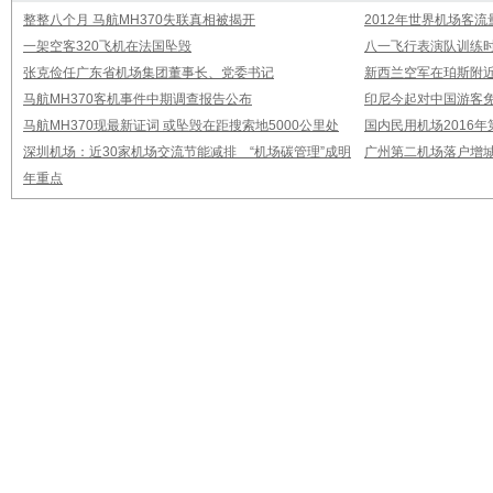
整整八个月 马航MH370失联真相被揭开
2012年世界机场客流
一架空客320飞机在法国坠毁
八一飞行表演队训练时
张克俭任广东省机场集团董事长、党委书记
新西兰空军在珀斯附
马航MH370客机事件中期调查报告公布
印尼今起对中国游客免
马航MH370现最新证词 或坠毁在距搜索地5000公里处
国内民用机场2016
深圳机场：近30家机场交流节能减排 “机场碳管理”成明
广州第二机场落户增城
年重点