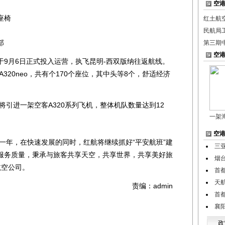
空
座椅
红土航空
民航局
部
第三期
空
月6日正式投入运营，执飞昆明-西双版纳往返航线。
A320neo，共有个170个座位，其中头等8个，舒适经济
引进一架空客A320系列飞机，整体机队数量达到12
一架
空
一年，在快速发展的同时，红航将继续抓好“平安航班”建
三
服务质量，秉承与旅客共享天空，共享世界，共享美好旅
烟
航空公司。
首
天
责编：admin
首
襄
政