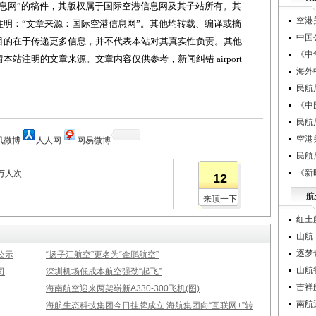
网”的稿件，其版权属于国际空港信息网及其子站所有。其
空港
明：“文章来源：国际空港信息网”。其他均转载、编译或摘
中国
目的在于传递更多信息，并不代表本站对其真实性负责。其他
《中
站注明的文章来源。文章内容仅供参考，新闻纠错 airport
海外
民航
《中
民航
空港
讯微博
人人网
网易微博
民航
《新
万人次
12
航
来顶一下
红土
山航
逐梦
公示
“扬子江航空”更名为“金鹏航空”
山航
司
深圳机场低成本航空强劲“起飞”
吉祥
海南航空迎来两架崭新A330-300飞机(图)
南航
海航生态科技集团今日挂牌成立 海航集团向“互联网+”转