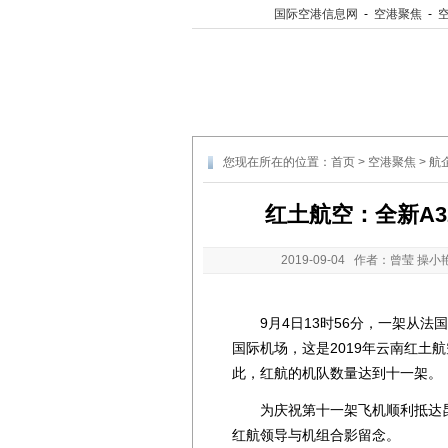
国际空港信息网
-
空港聚焦
-
您现在所在的位置：
首页
>
空港聚焦
>
航
红土航空：全新A32
2019-09-04
作者：曾莹 操小
9月4日13时56分，一架从法国
国际机场，这是2019年云南红土航
此，红航的机队数量达到十一架。
为庆祝第十一架飞机顺利抵达昆
红航领导与机组合影留念。