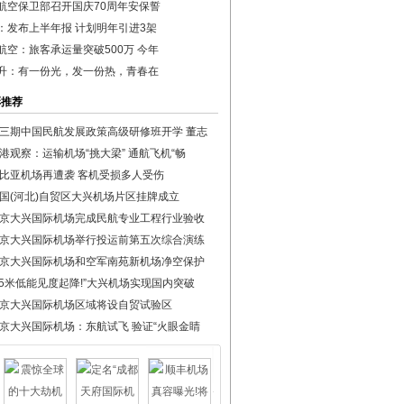
航空保卫部召开国庆70周年安保誓
：发布上半年报 计划明年引进3架
航空：旅客承运量突破500万 今年
升：有一份光，发一份热，青春在
彩推荐
三期中国民航发展政策高级研修班开学 董志
港观察：运输机场“挑大梁” 通航飞机“畅
比亚机场再遭袭 客机受损多人受伤
国(河北)自贸区大兴机场片区挂牌成立
京大兴国际机场完成民航专业工程行业验收
京大兴国际机场举行投运前第五次综合演练
京大兴国际机场和空军南苑新机场净空保护
75米低能见度起降!”大兴机场实现国内突破
京大兴国际机场区域将设自贸试验区
京大兴国际机场：东航试飞 验证“火眼金睛