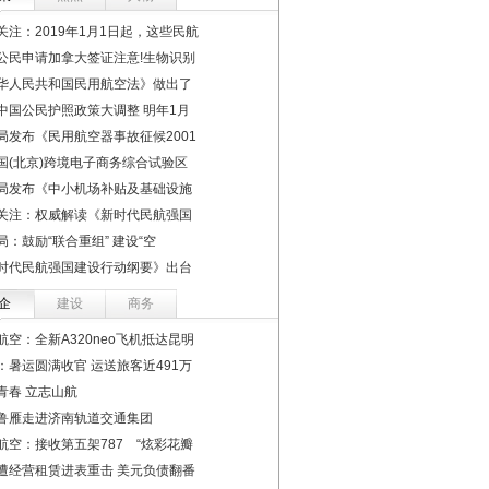
关注：2019年1月1日起，这些民航
公民申请加拿大签证注意!生物识别
华人民共和国民用航空法》做出了
中国公民护照政策大调整 明年1月
局发布《民用航空器事故征候2001
国(北京)跨境电子商务综合试验区
局发布《中小机场补贴及基础设施
关注：权威解读《新时代民航强国
局：鼓励“联合重组” 建设“空
时代民航强国建设行动纲要》出台
企
建设
商务
航空：全新A320neo飞机抵达昆明
：暑运圆满收官 运送旅客近491万
青春 立志山航
鲁雁走进济南轨道交通集团
航空：接收第五架787 “炫彩花瓣
遭经营租赁进表重击 美元负债翻番