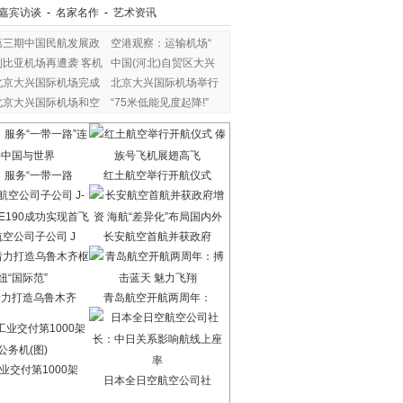
嘉宾访谈
-
名家名作
-
艺术资讯
第三期中国民航发展政
空港观察：运输机场“
利比亚机场再遭袭 客机
中国(河北)自贸区大兴
北京大兴国际机场完成
北京大兴国际机场举行
北京大兴国际机场和空
“75米低能见度起降!”
：服务“一带一路
红土航空举行开航仪式
空公司子公司 J
长安航空首航并获政府
着力打造乌鲁木齐
青岛航空开航两周年：
业交付第1000架
日本全日空航空公司社