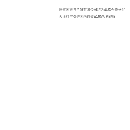
厦航国旅与兰研有限公司结为战略合作伙伴
天津航空引进国内首架E195客机(图)