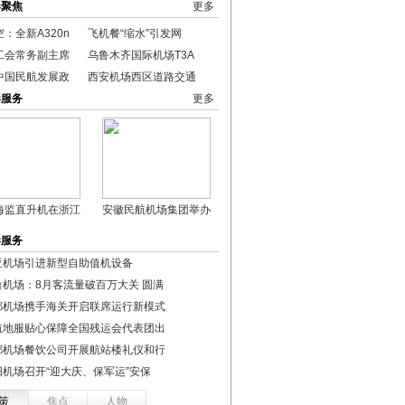
港聚焦
更多
：全新A320n
飞机餐“缩水”引发网
工会常务副主席
乌鲁木齐国际机场T3A
中国民航发展政
西安机场西区道路交通
港服务
更多
海监直升机在浙江
安徽民航机场集团举办
港服务
亚机场引进新型自助值机设备
台机场：8月客流量破百万大关 圆满
都机场携手海关开启联席运行新模式
航地服贴心保障全国残运会代表团出
都机场餐饮公司开展航站楼礼仪和行
阳机场召开“迎大庆、保军运”安保
策
焦点
人物