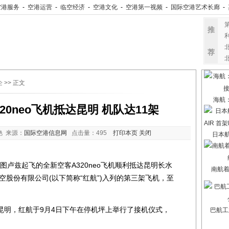
空港服务
-
空港运营
-
临空经济
-
空港文化
-
空港第一视频
-
国际空港艺术长廊
-
推
荐
企
>> 正文
海航
0neo飞机抵达昆明 机队达11架
艳 来源：
国际空港信息网
点击量：
495
打印本页
关闭
日本航
图卢兹起飞的全新空客A320neo飞机顺利抵达昆明长水
南航
空股份有限公司(以下简称“红航”)入列的第三架飞机，至
明，红航于9月4日下午在停机坪上举行了接机仪式，
巴航工