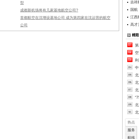
吉祥
型
国航
成都新机场将有几家基地航空公司?
江西
首都航空在沈增设基地公司 成为第四家在沈运营的航空
高才
公司
精
第
空
利
中
北
北
北
“
北
北
热点
服务
航线