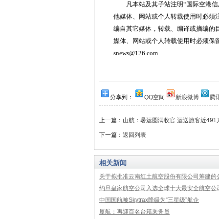
凡本站及其子站注明“国际空港信息
他媒体、网站或个人转载使用时必须注
编自其它媒体，转载、编译或摘编的
媒体、网站或个人转载使用时必须保留本
snews@126.com
分享到：
QQ空间
新浪微博
腾
上一篇：
山航：暑运圆满收官 运送旅客近491
下一篇：
返回列表
相关新闻
关于拟批准云南红土航空股份有限公司筹建的
约旦皇家航空公司入选全球十大最安全航空公
中国国航被Skytrax降级为“三星级”航企
厦航：再迎百名台籍乘务员