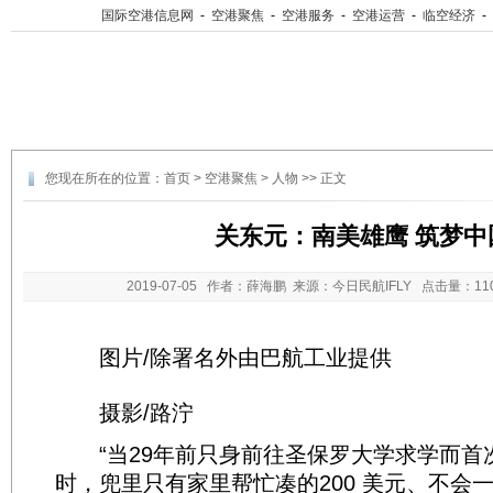
国际空港信息网
-
空港聚焦
-
空港服务
-
空港运营
-
临空经济
-
您现在所在的位置：
首页
>
空港聚焦
>
人物
>> 正文
关东元：南美雄鹰 筑梦中
2019-07-05
作者：薛海鹏 来源：今日民航IFLY 点击量：
1
图片/除署名外由巴航工业提供
摄影/路泞
“当29年前只身前往圣保罗大学求学而首
时，兜里只有家里帮忙凑的200 美元、不会