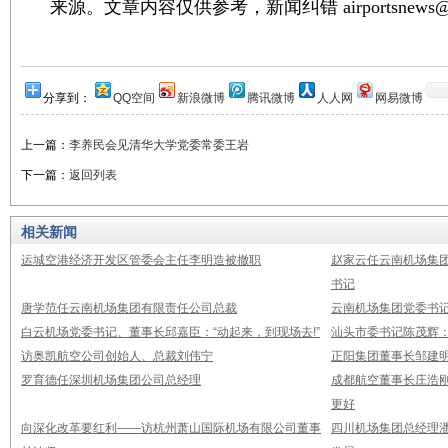
来源。文章内容仅供参考，新闻纠错 airportsnews@1
分享到：
QQ空间
新浪微博
腾讯微博
人人网
网易微博
上一篇：
李养民会见清华大学党委常委王岩
下一篇：
返回列表
相关新闻
运城空港经济开发区管委会主任李明造被撤职
赵家云任云南机场集
书记
唐学范任云南机场集团有限责任公司总裁
云南机场集团党委书
白云机场党委书记、董事长邱嘉臣：“动起来，到现场去!”
汕头市委书记陈茂辉
访奥凯航空公司创始人、总裁刘伟宁
正阳集团董事长邹建
罗育德任深圳机场集团公司总经理
成都航空董事长庄浩刚
更好
向深化改革要红利——访杭州萧山国际机场有限公司董事
四川机场集团总经理潘