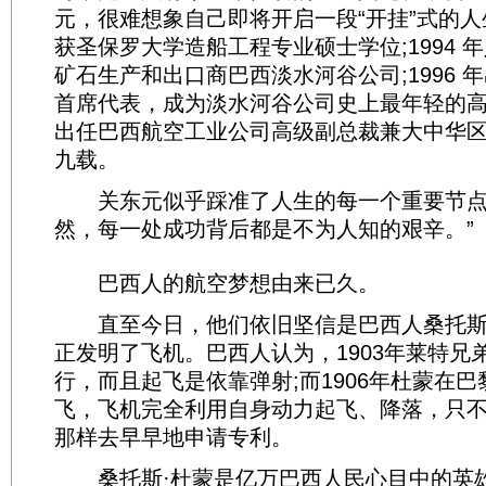
元，很难想象自己即将开启一段“开挂”式的人生
获圣保罗大学造船工程专业硕士学位;1994 
矿石生产和出口商巴西淡水河谷公司;1996 
首席代表，成为淡水河谷公司史上最年轻的高管;
出任巴西航空工业公司高级副总裁兼大中华
九载。
关东元似乎踩准了人生的每一个重要节点
然，每一处成功背后都是不为人知的艰辛。”
巴西人的航空梦想由来已久。
直至今日，他们依旧坚信是巴西人桑托斯·杜
正发明了飞机。巴西人认为，1903年莱特兄
行，而且起飞是依靠弹射;而1906年杜蒙在
飞，飞机完全利用自身动力起飞、降落，只
那样去早早地申请专利。
桑托斯·杜蒙是亿万巴西人民心目中的英