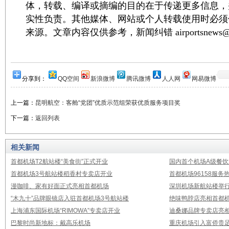
体，转载、编译或摘编的目的在于传递更多信息，
实性负责。其他媒体、网站或个人转载使用时必须
来源。文章内容仅供参考，新闻纠错 airportsnews@1
分享到：
QQ空间
新浪微博
腾讯微博
人人网
网易微博
上一篇：
昆明航空：客舱“党团”优质示范组荣获优质服务项目奖
下一篇：
返回列表
相关新闻
首都机场T2航站楼“美食街”正式开业
国内首个机场A级餐饮
首都机场3号航站楼稻香村专卖店开业
首都机场96158服
漫咖啡、家有好面正式亮相首都机场
深圳机场新航站楼举
“木九十”品牌眼镜店入驻首都机场3号航站楼
绝味鸭脖店亮相首都机
上海浦东国际机场“RIMOWA”专卖店开业
迪桑娜品牌专卖店亮
巴黎时尚新地标：戴高乐机场
重庆机场引入富侨贵