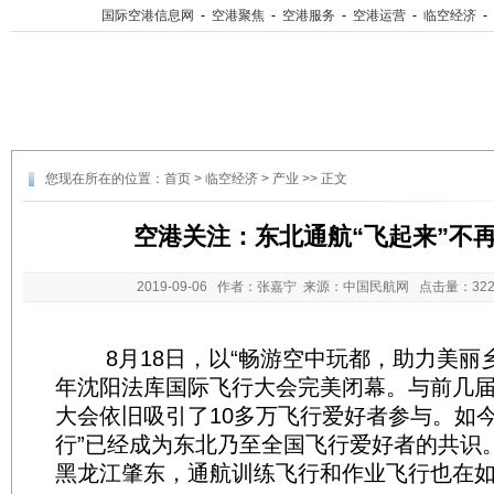
国际空港信息网
-
空港聚焦
-
空港服务
-
空港运营
-
临空经济
-
您现在所在的位置：
首页
>
临空经济
>
产业
>> 正文
空港关注：东北通航“飞起来”不
2019-09-06
作者：张嘉宁 来源：中国民航网 点击量：
3
8月18日，以“畅游空中玩都，助力美丽乡村
年沈阳法库国际飞行大会完美闭幕。与前几
大会依旧吸引了10多万飞行爱好者参与。如今
行”已经成为东北乃至全国飞行爱好者的共识
黑龙江肇东，通航训练飞行和作业飞行也在