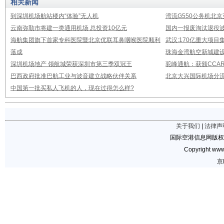
相关新闻
到深圳机场航站楼内“体验”无人机
湾流G550公务机北
云南弥勒市将建一类通用机场 总投资10亿元
国内一报废淘汰退役波音
海航集团旗下首家专科医院暨北京优联耳鼻咽喉医院顺利
武汉:170亿重大项
落成
珠海金湾航空新城建设
深圳机场地产 领航城荣获深圳市第三季双冠王
驼峰通航：获颁CCAR
巴西政府批准巴航工业与波音建立战略伙伴关系
北京大兴国际机场分流
中国第一批买私人飞机的人，现在过得怎么样?
关于我们
|
法律声
国际空港信息网版权
Copyright www.
京