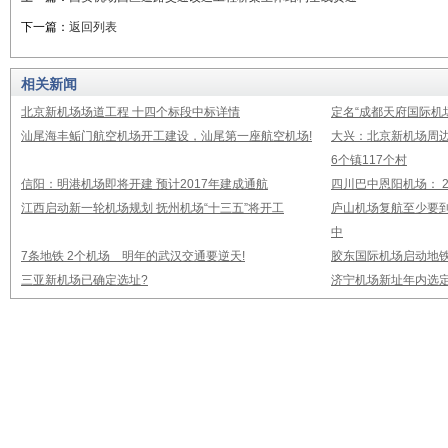
下一篇：
返回列表
相关新闻
北京新机场场道工程 十四个标段中标详情
定名“成都天府国际机
汕尾海丰鲘门航空机场开工建设，汕尾第一座航空机场!
大兴：北京新机场周
6个镇117个村
信阳：明港机场即将开建 预计2017年建成通航
四川巴中恩阳机场： 2
江西启动新一轮机场规划 抚州机场“十三五”将开工
庐山机场复航至少要到
中
7条地铁 2个机场 明年的武汉交通要逆天!
胶东国际机场启动地铁
三亚新机场已确定选址?
济宁机场新址年内选定