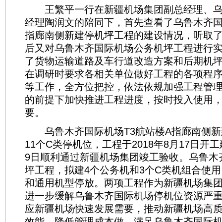
王繁平一行在新疆机场集团副总经理、乌
经理陶润文的陪同下，首先查看了乌鲁木齐国
指廊南侧新建停机坪工程的建设情况，听取
后又对乌鲁木齐国际机场公务机坪工程进行
了货物运输道路及车行道改造方案和后期机
在调研时要求各相关单位做好工程的各项程
等工作，全方位把控，依法依规加强工程管
的前提下加快推进工程进度，按时投入使用
要。
乌鲁木齐国际机场T3航站楼A指廊南侧新
11个C类停机位，工程于2018年8月17日开工
9日顺利通过新疆机场集团竣工验收。乌鲁木
坪工程，拟建4个公务机和3个C类机组合使
和通用机型停放。两项工程作为新疆机场集
进一步缓解乌鲁木齐国际机场停机位资源严
应新疆机场快速发展需要，推动新疆机场高
效能，降低管理成本做、满足乌鲁木齐国际