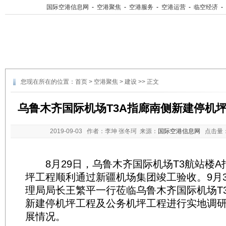
国际空港信息网
-
空港聚焦
-
空港服务
-
空港运营
-
临空经济
-
您现在所在的位置：
首页
>
空港聚焦
>
建设
>> 正文
乌鲁木齐国际机场T3A指廊南侧新建停机
2019-09-03
作者：李坤 张冬珂 来源：
国际空港信息网
点击量
8月29日，乌鲁木齐国际机场T3航站楼A
坪工程顺利通过新疆机场集团竣工验收。9月
理局局长王繁平一行莅临乌鲁木齐国际机场T
新建停机坪工程及公务机坪工程进行实地调
展情况。