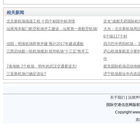
相关新闻
北京新机场场道工程 十四个标段中标详情
定名“成都天府国际机
汕尾海丰鲘门航空机场开工建设，汕尾第一座航空机场!
大兴：北京新机场周
6个镇117个村
信阳：明港机场即将开建 预计2017年建成通航
四川巴中恩阳机场： 2
江西启动新一轮机场规划 抚州机场“十三五”将开工
庐山机场复航至少要到
中
7条地铁 2个机场 明年的武汉交通要逆天!
胶东国际机场启动地铁
三亚新机场已确定选址?
济宁机场新址年内选定
关于我们
|
法律声
国际空港信息网版权
Copyright www.
京