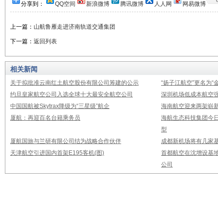
分享到：
QQ空间
新浪微博
腾讯微博
人人网
网易微博
上一篇：
山航鲁雁走进济南轨道交通集团
下一篇：
返回列表
相关新闻
关于拟批准云南红土航空股份有限公司筹建的公示
“扬子江航空”更名为“
约旦皇家航空公司入选全球十大最安全航空公司
深圳机场低成本航空强
中国国航被Skytrax降级为“三星级”航企
海南航空迎来两架崭新A3
厦航：再迎百名台籍乘务员
海航生态科技集团今日
型
厦航国旅与兰研有限公司结为战略合作伙伴
成都新机场将有几家基
天津航空引进国内首架E195客机(图)
首都航空在沈增设基地
公司