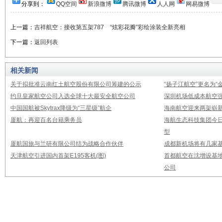
分享到：
QQ空间
新浪微博
腾讯微博
人人网
网易微博
上一篇：
吉祥航空：接收第五架787 “炫彩花瓣”彩绘涂装全新亮相
下一篇：
返回列表
相关新闻
关于拟批准云南红土航空股份有限公司筹建的公示
“扬子江航空”更名为“
约旦皇家航空公司入选全球十大最安全航空公司
深圳机场低成本航空强
中国国航被Skytrax降级为“三星级”航企
海南航空迎来两架崭新A3
厦航：再迎百名台籍乘务员
海航生态科技集团今日
型
厦航国旅与兰研有限公司结为战略合作伙伴
成都新机场将有几家基
天津航空引进国内首架E195客机(图)
首都航空在沈增设基地
公司