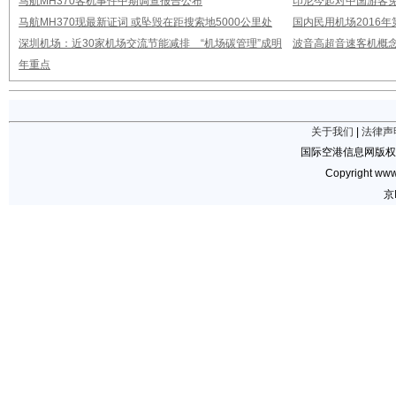
马航MH370客机事件中期调查报告公布
印尼今起对中国游客免
马航MH370现最新证词 或坠毁在距搜索地5000公里处
国内民用机场2016
深圳机场：近30家机场交流节能减排 “机场碳管理”成明
波音高超音速客机概念
年重点
关于我们
|
法律声
国际空港信息网版权
Copyright www.
京