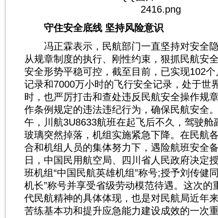
守住安全底线 坚持风险意识
冯正霖表示，民航部门一直坚持对安全隐患
从规章制度的执行、刚性约束，狠抓民航安
安全形势平稳可控，截至目前，已实现102
记录和7000万小时的飞行安全记录，处于世
时，也严厉打击和查处违反民航安全操作规
作条例规定的违法违纪行为，确保民航安全。20
午，川航3U8633航班在起飞后不久，驾驶
玻璃突然掉落，机组实施紧急下降。在民航
合和机组人员的集体努力下，遇险航班安全备
日，中国民用航空局、四川省人民政府决定授予
班机组“中国民航英雄机组”称号;授予刘传健
机长”称号并享受省级劳动模范待遇。这次的
代民航精神的具体体现，也是对民航局近年
苦练基本功和提升应急能力建设成效的一次