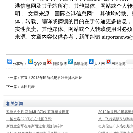
港信息网及其子站所有。其他媒体、网站或个人转
明：“文章来源：国际空港信息网”。其他均转载
体，转载、编译或摘编的目的在于传递更多信息，
实性负责。其他媒体、网站或个人转载使用时必须
来源。文章内容仅供参考，新闻纠错 airportsnews@1
分享到：
QQ空间
新浪微博
腾讯微博
人人网
网易微博
上一篇：
官宣！2018年民航机场吞吐量排名出炉
下一篇：
返回列表
相关新闻
整整八个月 马航MH370失联真相被揭开
2012年世界机场客流
一架空客320飞机在法国坠毁
八一飞行表演队训练时
新西兰空军在珀斯附近发现疑似碎片
张克俭任广东省机场