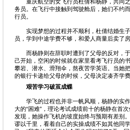
重庆航空的女飞行员杜倩和杨静，共同之
务员。在飞行中接触到驾驶舱后，她们不约
行员。
实现梦想的过程并不顺利，杜倩结婚生子
员，学到中途学费不够，和爱人商量后卖了
而杨静则在辞职时遭到了父母的反对，于
己开始，空闲的时候就在家里看考飞行员的
攀岩、潜水、滑翔伞，熬夜苦学英语。当她把
的银行卡递给父母的时候，父母决定凑齐学
艰苦学习破茧成蝶
学飞的过程也并非一帆风顺，杨静的实作
大的“困难”，理论考试成绩前十的杨静在首
发现，她操作飞机的坡度始终与预期有差别
谬以千里，看着自己的实操成绩不如其他同