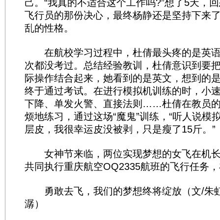
己。“我真的不适合这个工作吗?”想了5天，
飞行员的那份决心，最终杨静还是坚持下来
乱的性格。
在航校学习过程中，杜倩最头疼的是英语。
次都没考过。总结经验教训，杜倩意识到要
际操作结合起来，她看到的是英文，想到的
终于通过考试。在进行模拟机训练的时，小
下降、单发火警、直接法则……杜倩在教员
烦地练习，通过这场“魔鬼”训练，“听人说模
层皮，我很幸运皮没被剥，只是瘦了15斤。”
女神节来临，两位实现梦想的女飞在机长
共同执行重庆航空OQ2335航班的飞行任务
勇敢去飞，我们的梦想终将绽放（文/朱虹 
潺）