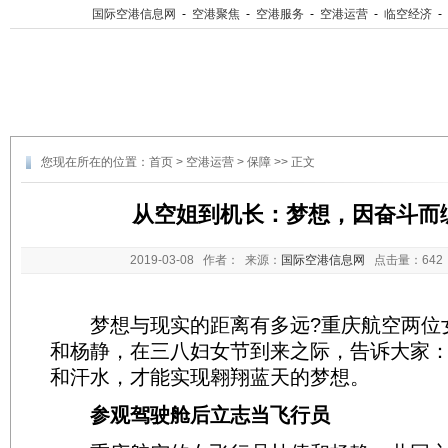
国际空港信息网
-
空港聚焦
-
空港服务
-
空港运营
-
临空经济
-
您现在所在的位置：
首页
>
空港运营
>
保障
>> 正文
从空姐到机长：梦想，因奋斗而
2019-03-08
作者： 来源：
国际空港信息网
点击量：
64
梦想与现实的距离有多远?重庆航空两位
和杨静，在三八妇女节到来之际，告诉大家
和汗水，才能实现翱翔蓝天的梦想。
参观驾驶舱后立志当飞行员