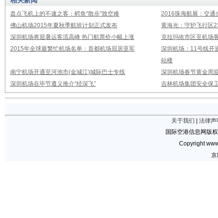
相关新闻
盘点飞机上的不速之客：鳄鱼“散步”致空难
2016珠海航展：交通
佛山机场2015年夏秋季航班计划正式发布
黄海光：守护飞行区23
深圳机场将迎暑运客流高峰 热门航票价小幅上涨
克拉玛依市区至机场
2015年全球最繁忙机场名单：首都机场屈居亚军
深圳机场：11号线开
站楼
南宁机场开通至河池市(金城江)城际巴士专线
深圳机场春节黄金周迎
深圳机场在毕节遵义推介“经深飞”
吉林机场集团安全保卫
关于我们
|
法律声
国际空港信息网版权
Copyright www.
京